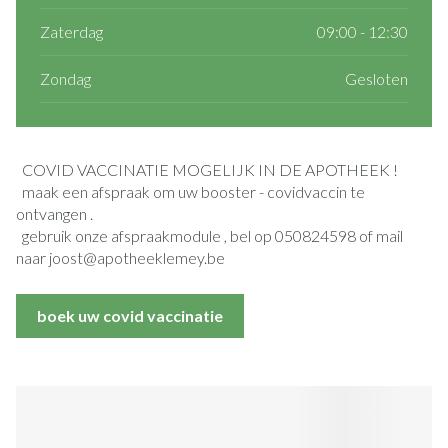
Zaterdag
09:00 - 12:30
Zondag
Gesloten
COVID VACCINATIE MOGELIJK IN DE APOTHEEK !
maak een afspraak om uw booster - covidvaccin te
ontvangen .
gebruik onze afspraakmodule , bel op 050824598 of mail
naar joost@apotheeklemey.be
boek uw covid vaccinatie