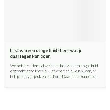
Last van een droge huid? Lees wat je
daartegen kan doen
We hebben allemaal wel eens last van een droge huid,
ongeacht onze leeftijd. Dan voelt de huid ruw aan, en
heb je last van jeuk en schilfers. Daarnaast kunnen er
zelfs (pijnlijke) kloofjes of barstjes ontstaan. Waar
komt een droge huid vandaan, en hoe kan je dit
probleem oplossen? Wij geven jou hier enkele tips om
de droge huid te verzorgen!