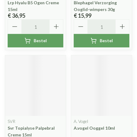
Lrp Hyalu B5 Ogen Creme
Blephagel Verzorging
15ml
Ooglid-wimpers 30g
€ 36,95
€ 15,99
Aantal
Aantal
Bestel
Bestel
SVR
A. Vogel
Svr Topialyse Palpebral
A.vogel Ooggel 10ml
Creme 15ml