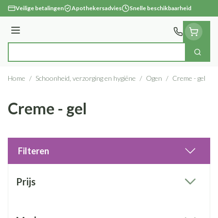
Ga naar de inhoud
Veilige betalingen
Apothekersadvies
Snelle beschikbaarheid
Menu
Zoek
Product, merk, categorie...
Home
/
Schoonheid, verzorging en hygiëne
/
Ogen
/
Creme - gel
Creme - gel
Filteren
Doorgaan naar productlijst
Prijs
filter