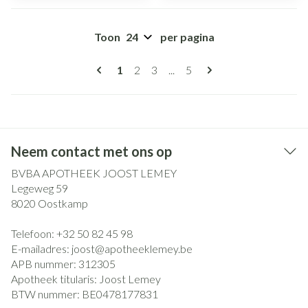
Toon
per pagina
Pagina's
U lees momenteel pagina
Pagina
Pagina
Pagina
1
2
3
...
5
Neem contact met ons op
BVBA APOTHEEK JOOST LEMEY
Legeweg 59
8020
Oostkamp
Telefoon:
+32 50 82 45 98
E-mailadres:
joost@
apotheeklemey.be
APB nummer:
312305
Apotheek titularis:
Joost Lemey
BTW nummer:
BE0478177831