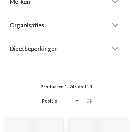
Merken
filter
Organisaties
filter
Dieetbeperkingen
filter
Producten
1
-
24
van
118
Sorteer op: