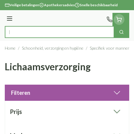
Ga naar de inhoud
Veilige betalingen
Apothekersadvies
Snelle beschikbaarheid
Menu
Zoek
Product, merk, categorie...
Home
/
Schoonheid, verzorging en hygiëne
/
Specifiek voor mannen
/
Lichaamsverzorging
Filteren
Doorgaan naar productlijst
Prijs
filter