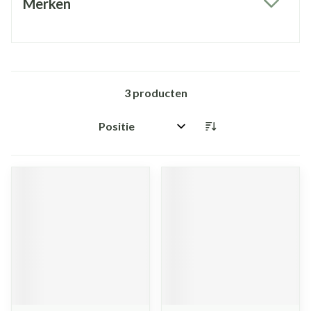
Merken
filter
3
producten
Sorteer op: