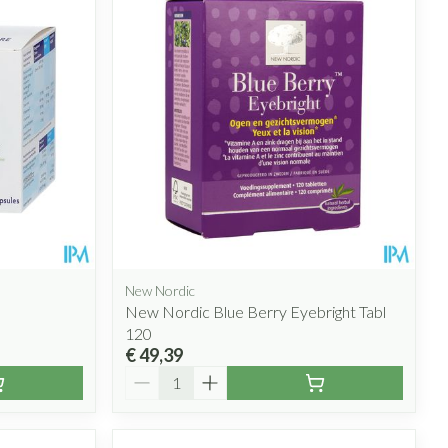
rende
Parfums en
geurproducten
New Nordic
New Nordic Blue Berry Eyebright Tabl
120
CBD
€ 49,39
Aantal