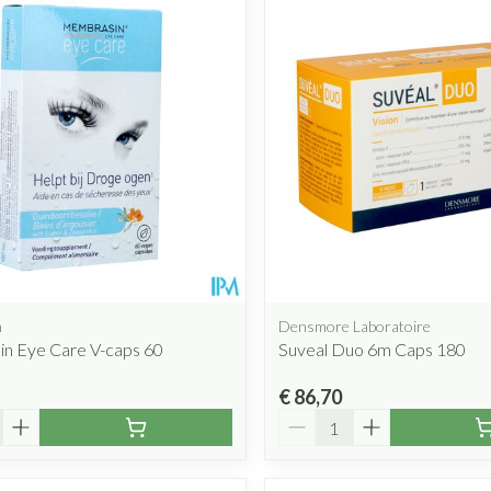
n
Densmore Laboratoire
n Eye Care V-caps 60
Suveal Duo 6m Caps 180
€ 86,70
Aantal