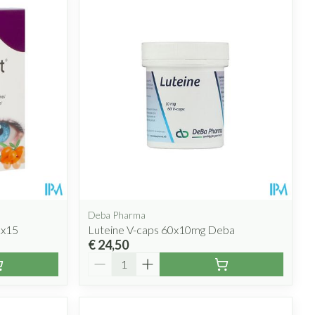
Deba Pharma
2x15
Luteine V-caps 60x10mg Deba
€ 24,50
Aantal