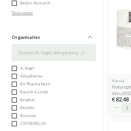
Aerosol toestell
Biotics-Research
Blaren
Creme, gel en s
Aerosol accesso
Toon meer
Eelt
Zuurstof
Eksteroog - likd
Ademhalingsst
Toon meer
Organisaties
filter
Spieren en gew
Specifiek voor
Naalden en spu
A. Vogel
Lichaamsverzorg
Spuiten
Arkopharma
Infecties
Macula
Deodorant
Oplossing voor i
BV Pharma Nord
Naturoph
Gezichtsverzorg
Naalden
Bausch & Lomb
Verv.355
Luizen
€ 82,48
Beaphar
Naalden voor ins
Aantal
Bionoto
pennaalden
Bonusan
Toon meer
Diagnostica
CSP BENELUX