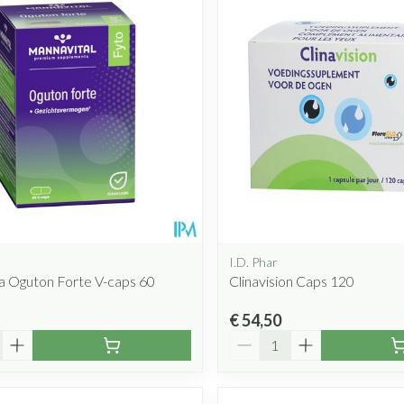
Mondmaskers
rging
Supplementen
Insectenwe
middelen
ssen
 geïrriteerde
l
I.D. Phar
a Oguton Forte V-caps 60
Clinavision Caps 120
Zelfbruiner
Scheren
€ 54,50
Aantal