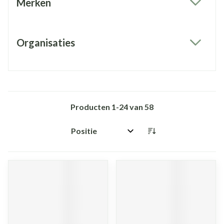
Merken
filter
Organisaties
filter
Producten
1
-
24
van
58
Sorteer op: