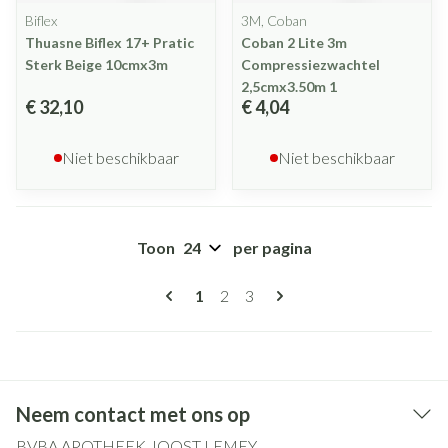
Biflex
3M, Coban
Thuasne Biflex 17+ Pratic
Coban 2 Lite 3m
Sterk Beige 10cmx3m
Compressiezwachtel
2,5cmx3.50m 1
€ 32,10
€ 4,04
Niet beschikbaar
Niet beschikbaar
Toon
per pagina
Pagina's
U lees momenteel pagina
Pagina
Pagina
1
2
3
Neem contact met ons op
BVBA APOTHEEK JOOST LEMEY