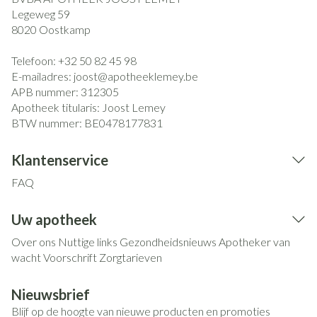
Legeweg 59
8020
Oostkamp
Telefoon:
+32 50 82 45 98
E-mailadres:
joost@
apotheeklemey.be
APB nummer:
312305
Apotheek titularis:
Joost Lemey
BTW nummer:
BE0478177831
Klantenservice
FAQ
Uw apotheek
Over ons
Nuttige links
Gezondheidsnieuws
Apotheker van
wacht
Voorschrift
Zorgtarieven
Nieuwsbrief
Blijf op de hoogte van nieuwe producten en promoties