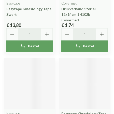
Easytape
Covarmed
Easytape Kinesiology Tape
Drukverband Steriel
Zwart
12x14cm 1 4102b
Covarmed
€ 13,80
€ 1,74
Aantal
Aantal
Bestel
Bestel
Easytape
Easytape Kinesiology Tape