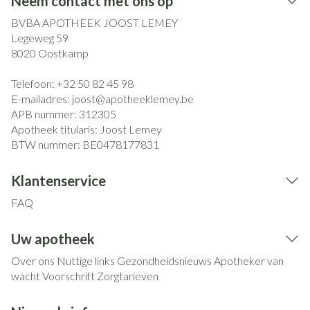
Neem contact met ons op
BVBA APOTHEEK JOOST LEMEY
Legeweg 59
8020
Oostkamp
Telefoon:
+32 50 82 45 98
E-mailadres:
joost@
apotheeklemey.be
APB nummer:
312305
Apotheek titularis:
Joost Lemey
BTW nummer:
BE0478177831
Klantenservice
FAQ
Uw apotheek
Over ons
Nuttige links
Gezondheidsnieuws
Apotheker van
wacht
Voorschrift
Zorgtarieven