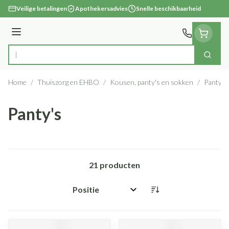
Ga naar de inhoud
Veilige betalingen
Apothekersadvies
Snelle beschikbaarheid
Menu
Zoek
Product, merk, categorie...
Home
/
Thuiszorg en EHBO
/
Kousen, panty's en sokken
/
Panty's
Panty's
21
producten
Sorteer op: