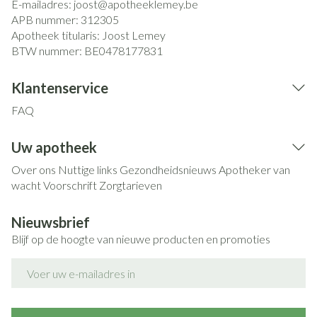
E-mailadres:
joost@
apotheeklemey.be
APB nummer:
312305
Apotheek titularis:
Joost Lemey
BTW nummer:
BE0478177831
Klantenservice
FAQ
Uw apotheek
Over ons
Nuttige links
Gezondheidsnieuws
Apotheker van
wacht
Voorschrift
Zorgtarieven
Nieuwsbrief
Blijf op de hoogte van nieuwe producten en promoties
E-mail adres