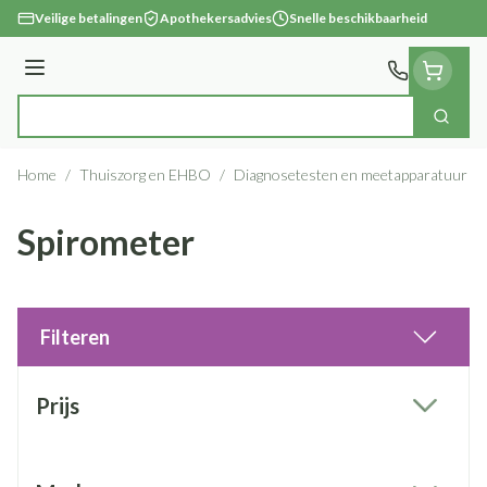
Ga naar de inhoud
Veilige betalingen
Apothekersadvies
Snelle beschikbaarheid
Menu
Zoek
Product, merk, categorie...
Home
/
Thuiszorg en EHBO
/
Diagnosetesten en meetapparatuur
/
Spirometer
Filteren
Doorgaan naar productlijst
Prijs
filter