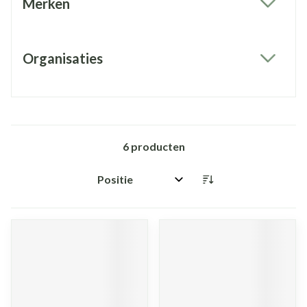
Merken
filter
Organisaties
filter
6
producten
Sorteer op: