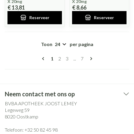
X 20mg
X 20mg
€ 13,81
€ 8,66
Reserveer
Reserveer
Toon
per pagina
Pagina's
U lees momenteel pagina
Pagina
Pagina
Pagina
1
2
3
...
7
Neem contact met ons op
BVBA APOTHEEK JOOST LEMEY
Legeweg 59
8020
Oostkamp
Telefoon:
+32 50 82 45 98