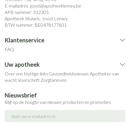
E-mailadres:
joost@
apotheeklemey.be
APB nummer:
312305
Apotheek titularis:
Joost Lemey
BTW nummer:
BE0478177831
Klantenservice
FAQ
Uw apotheek
Over ons
Nuttige links
Gezondheidsnieuws
Apotheker van
wacht
Voorschrift
Zorgtarieven
Nieuwsbrief
Blijf op de hoogte van nieuwe producten en promoties
E-mail adres