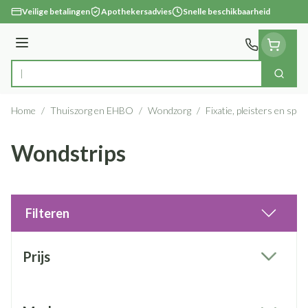
Ga naar de inhoud
Veilige betalingen
Apothekersadvies
Snelle beschikbaarheid
Menu
Zoek
Product, merk, categorie...
Home
/
Thuiszorg en EHBO
/
Wondzorg
/
Fixatie, pleisters en spra
Wondstrips
Filteren
Doorgaan naar productlijst
Prijs
filter