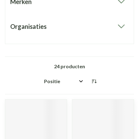
Merken
filter
Organisaties
filter
24
producten
Sorteer op: