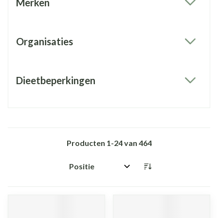
Merken
filter
Organisaties
filter
Dieetbeperkingen
filter
Producten
1
-
24
van
464
Sorteer op: