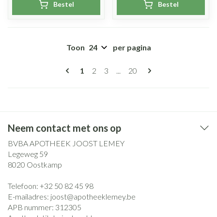
Bestel
Bestel
Toon
per pagina
Pagina's
U lees momenteel pagina
Pagina
Pagina
Pagina
1
2
3
...
20
Neem contact met ons op
BVBA APOTHEEK JOOST LEMEY
Legeweg 59
8020
Oostkamp
Telefoon:
+32 50 82 45 98
E-mailadres:
joost@
apotheeklemey.be
APB nummer:
312305