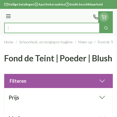
Ga naar de inhoud
Veilige betalingen
Apothekersadvies
Snelle beschikbaarheid
Menu
Zoek
Product, merk, categorie...
Home
/
Schoonheid, verzorging en hygiëne
/
Make-up
/
Fond de Tein
Fond de Teint | Poeder | Blush
Filteren
Doorgaan naar productlijst
Prijs
filter