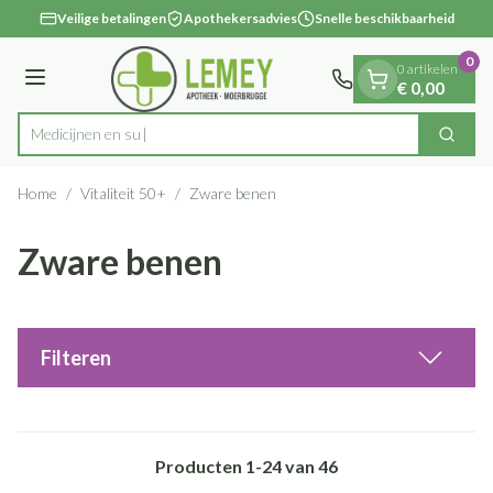
Dia 1 van 1
Ga naar de inhoud
Veilige betalingen
Apothekersadvies
Snelle beschikbaarheid
0
0 artikelen
Menu
€ 0,00
Zoek
Product, merk, categorie...
Home
/
Vitaliteit 50+
/
Zware benen
Zware benen
Filteren
Producten
1
-
24
van
46