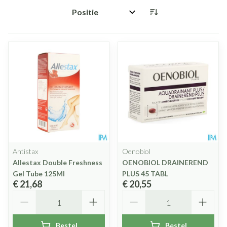
Sorteer op:
Antistax
Oenobiol
Allestax Double Freshness
OENOBIOL DRAINEREND
Gel Tube 125Ml
PLUS 45 TABL
€ 21,68
€ 20,55
Aantal
Aantal
Bestel
Bestel