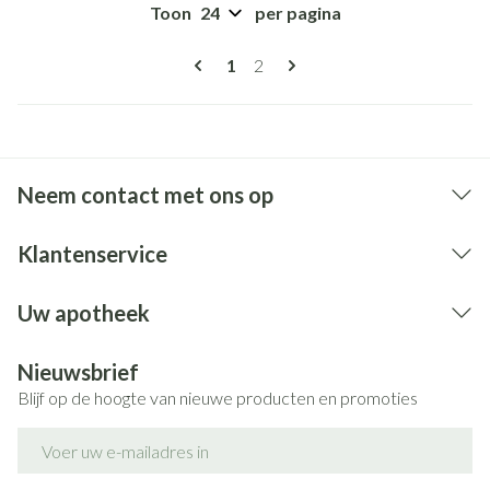
Toon
per pagina
Pagina's
U lees momenteel pagina
Pagina
1
2
Neem contact met ons op
Klantenservice
Uw apotheek
Nieuwsbrief
Blijf op de hoogte van nieuwe producten en promoties
E-mail adres