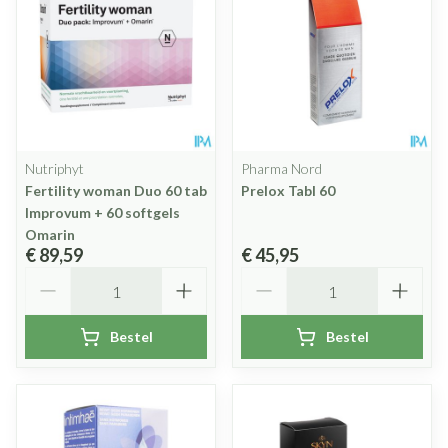
Nutriphyt
Pharma Nord
Fertility woman Duo 60 tab
Prelox Tabl 60
Improvum + 60 softgels
Omarin
€ 89,59
€ 45,95
Aantal
Aantal
Bestel
Bestel