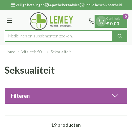
Dia 1 van 1
Ga naar de inhoud
Veilige betalingen
Apothekersadvies
Snelle beschikbaarheid
0
0 artikelen
Menu
€ 0,00
Medicijnen en supplementen zoeken...
Zoek
Product, merk, categorie...
Home
/
Vitaliteit 50+
/
Seksualiteit
Seksualiteit
Filteren
19
producten