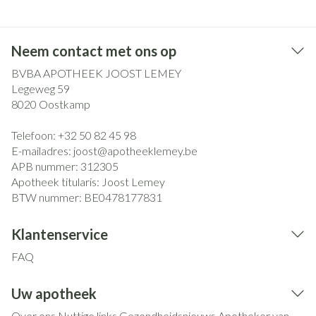
Neem contact met ons op
BVBA APOTHEEK JOOST LEMEY
Legeweg 59
8020
Oostkamp
Telefoon:
+32 50 82 45 98
E-mailadres:
joost@
apotheeklemey.be
APB nummer:
312305
Apotheek titularis:
Joost Lemey
BTW nummer:
BE0478177831
Klantenservice
FAQ
Uw apotheek
Over ons
Nuttige links
Gezondheidsnieuws
Apotheker van