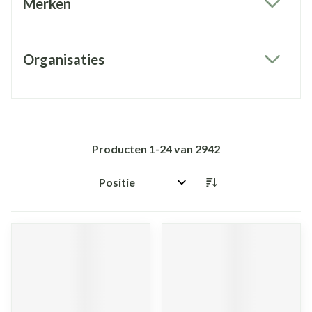
Merken
filter
Organisaties
filter
Producten
1
-
24
van
2942
Sorteer op: