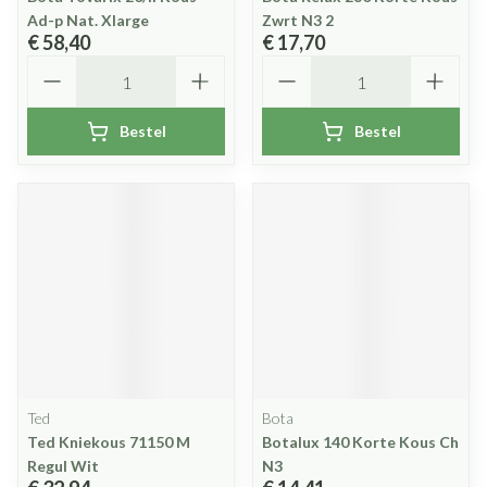
Ad-p Nat. Xlarge
Zwrt N3 2
€ 58,40
€ 17,70
Aantal
Aantal
Bestel
Bestel
Ted
Bota
Ted Kniekous 71150 M
Botalux 140 Korte Kous Ch
Regul Wit
N3