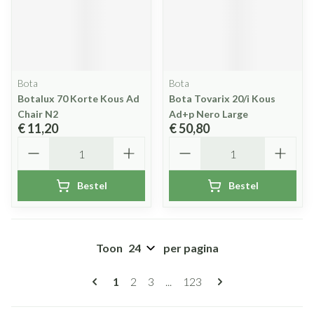
Bota
Bota
Botalux 70 Korte Kous Ad
Bota Tovarix 20/i Kous
Chair N2
Ad+p Nero Large
€ 11,20
€ 50,80
Aantal
Aantal
Bestel
Bestel
Toon
per pagina
Pagina's
U lees momenteel pagina
Pagina
Pagina
Pagina
1
2
3
...
123