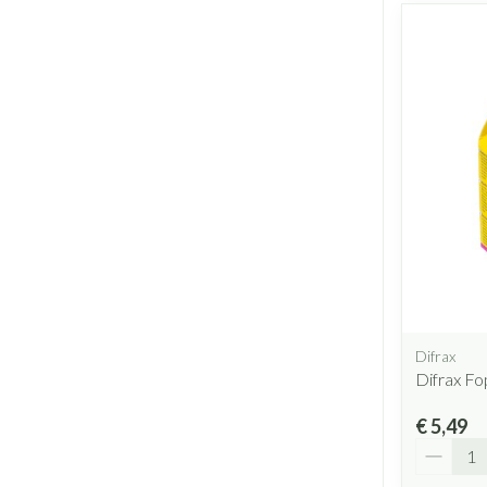
Difrax
Difrax F
€ 5,49
Aantal