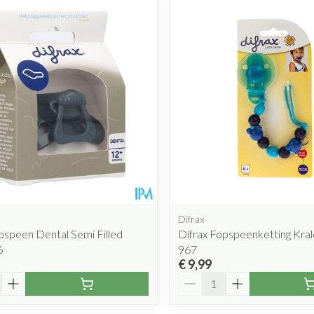
Mondmaskers
rging
Supplementen
Insectenwe
middelen
ssen
 geïrriteerde
Difrax
pspeen Dental Semi Filled
Difrax Fopspeenketting Kra
Zelfbruiner
Scheren
6
967
€ 9,99
Aantal