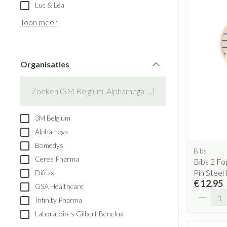
Aerosol toestell
Luc & Léa
Blaren
Creme, gel en s
Aerosol accesso
Toon meer
Eelt
Zuurstof
Eksteroog - likd
Ademhalingsst
Toon meer
Organisaties
filter
Spieren en gew
Specifiek voor
Naalden en spu
3M Belgium
Lichaamsverzorg
Spuiten
Alphamega
Infecties
Deodorant
Oplossing voor i
Bomedys
Bibs
Gezichtsverzorg
Naalden
Ceres Pharma
Bibs 2 F
Luizen
Pin Steel
Difrax
Naalden voor ins
€ 12,95
GSA Healthcare
pennaalden
Aantal
Infinity Pharma
Toon meer
Diagnostica
Laboratoires Gilbert Benelux