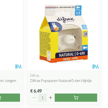
rende
Parfums en
geurproducten
Difrax
len Jongen
Difrax Fopspeen Natural 0-6m Nijntje
CBD
€ 6,49
Aantal