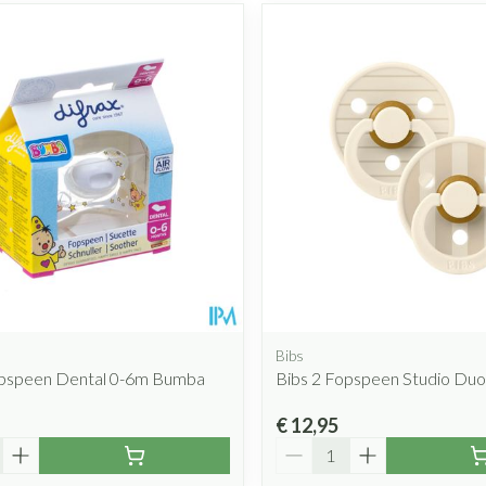
Bibs
opspeen Dental 0-6m Bumba
Bibs 2 Fopspeen Studio Duo P
€ 12,95
Aantal