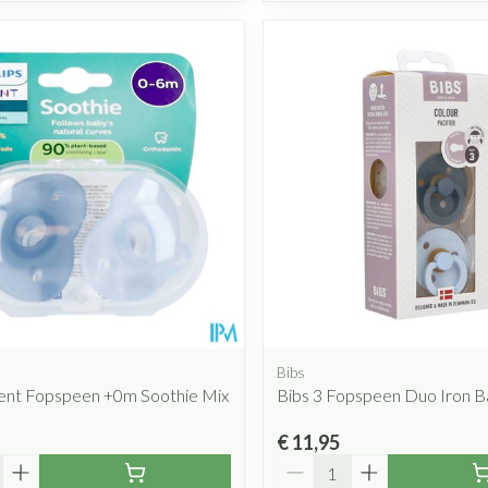
Bibs
vent Fopspeen +0m Soothie Mix
Bibs 3 Fopspeen Duo Iron B
€ 11,95
Aantal