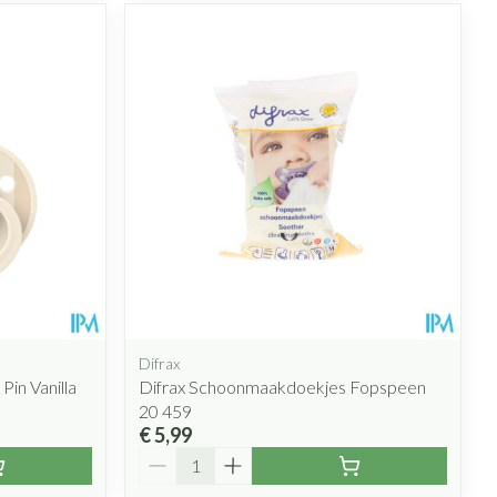
Difrax
in Vanilla
Difrax Schoonmaakdoekjes Fopspeen
20 459
€ 5,99
Aantal