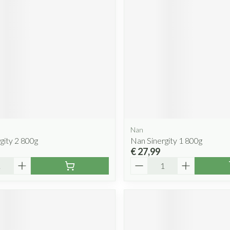
Mondmaskers
rging
Supplementen
Insectenwe
middelen
ssen
 geïrriteerde
Nan
gity 2 800g
Nan Sinergity 1 800g
€ 27,99
Zelfbruiner
Scheren
Aantal