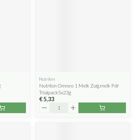
Nutrilon
g
Nutrilon Omneo 1 Melk Zuig.melk Pdr
Trialpack5x23g
€ 5,33
Aantal