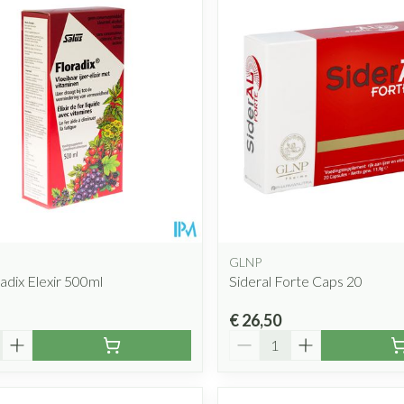
Mondmaskers
rging
Supplementen
Insectenwe
middelen
ssen
 geïrriteerde
GLNP
radix Elexir 500ml
Sideral Forte Caps 20
Zelfbruiner
Scheren
€ 26,50
Aantal