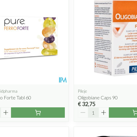
lidpharma
Pileje
o Forte Tabl 60
Oligobiane Caps 90
€ 32,75
Aantal