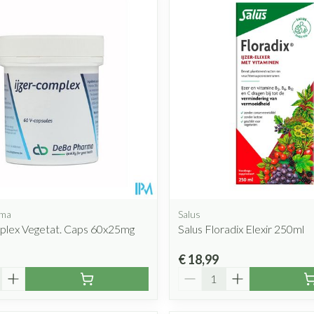
rma
Salus
mplex Vegetat. Caps 60x25mg
Salus Floradix Elexir 250ml
€ 18,99
Aantal