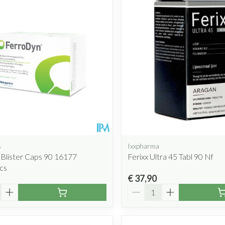
s
Ixxpharma
Blister Caps 90 16177
Ferixx Ultra 45 Tabl 90 Nf
cs
€ 37,90
Aantal