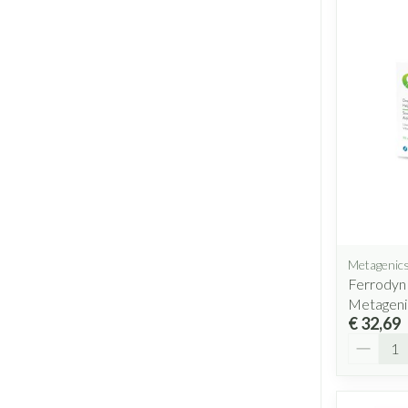
Metagenic
Ferrodyn 
Metageni
€ 32,69
Aantal