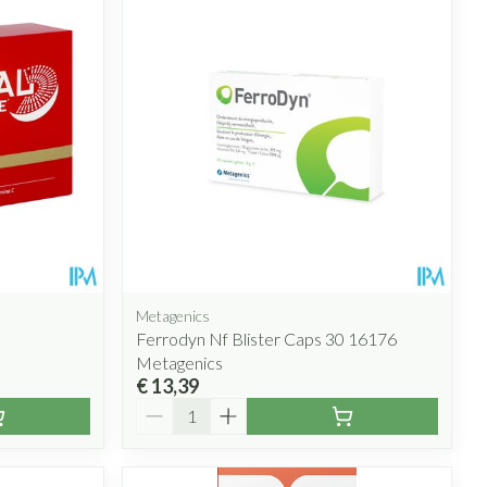
rende
Parfums en
geurproducten
Metagenics
Ferrodyn Nf Blister Caps 30 16176
Metagenics
CBD
€ 13,39
Aantal