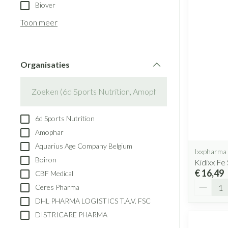
Aerosol toestell
Biover
Blaren
Creme, gel en s
Aerosol accesso
Toon meer
Eelt
Zuurstof
Eksteroog - likd
Ademhalingsst
Toon meer
Organisaties
filter
Spieren en gew
Specifiek voor
Naalden en spu
6d Sports Nutrition
Lichaamsverzorg
Spuiten
Amophar
Infecties
Deodorant
Oplossing voor i
Aquarius Age Company Belgium
Ixxpharma
Gezichtsverzorg
Naalden
Boiron
Kidixx Fe
Luizen
€ 16,49
CBF Medical
Naalden voor ins
Aantal
Ceres Pharma
pennaalden
DHL PHARMA LOGISTICS T.A.V. FSC
Toon meer
Diagnostica
DISTRICARE PHARMA