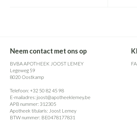
Eelt
Zuurstof
Eksteroog - likd
Ademhalingsst
Toon meer
Spieren en gew
Specifiek voor
Naalden en spu
Neem contact met ons op
K
Lichaamsverzorg
Spuiten
BVBA APOTHEEK JOOST LEMEY
F
Infecties
Legeweg 59
Deodorant
Oplossing voor i
8020
Oostkamp
Gezichtsverzorg
Naalden
Luizen
Telefoon:
+32 50 82 45 98
Naalden voor ins
E-mailadres:
joost@
apotheeklemey.be
pennaalden
APB nummer:
312305
Toon meer
Diagnostica
Apotheek titularis:
Joost Lemey
BTW nummer:
BE0478177831
Haar