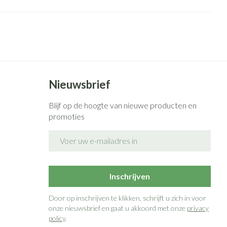
Bed
g zon
Doorliggen - decubitis
ie
Urinewegen
Toon meer
id, spanning
Stoppen met roken
 en intieme
n Orthopedie
Gezichtsreiniging -
Instrumenten
Nieuwsbrief
sche
ontschminken
Blijf op de hoogte van nieuwe producten en
 anticonceptie
Reinigingsmelk, - crème, -olie
Anti tumor middelen
promoties
en gel
n
E-mail adres
Tonic - lotion
orging
Anesthesie
Micellair water
t
Specifiek voor de ogen
Inschrijven
ie
Diverse geneesmiddelen
Toon meer
Door op inschrijven te klikken, schrijft u zich in voor
onze nieuwsbrief en gaat u akkoord met onze
privacy
policy
.