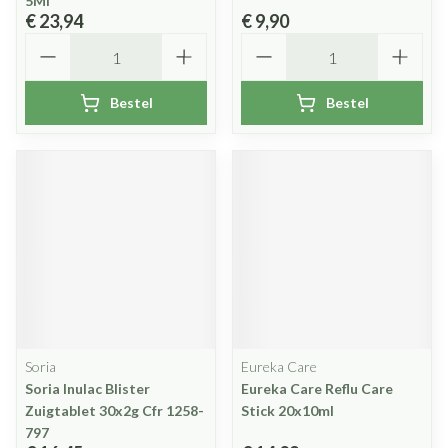
5Ml
€ 23,94
€ 9,90
Aantal
Aantal
Bestel
Bestel
Soria
Eureka Care
Soria Inulac Blister
Eureka Care Reflu Care
Zuigtablet 30x2g Cfr 1258-
Stick 20x10ml
797