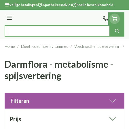
Ga naar de inhoud
Veilige betalingen
Apothekersadvies
Snelle beschikbaarheid
Menu
Zoek
Product, merk, categorie...
Home
/
Dieet, voeding en vitamines
/
Voedingstherapie & welzijn
/
D
Darmflora - metabolisme -
spijsvertering
Filteren
Doorgaan naar productlijst
Prijs
filter