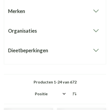
Merken
filter
Organisaties
filter
Dieetbeperkingen
filter
Producten
1
-
24
van
672
Sorteer op: