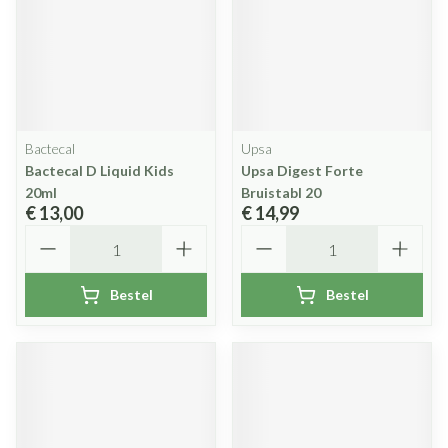
Bactecal
Upsa
Bactecal D Liquid Kids
Upsa Digest Forte
20ml
Bruistabl 20
€ 13,00
€ 14,99
Aantal
Aantal
Bestel
Bestel