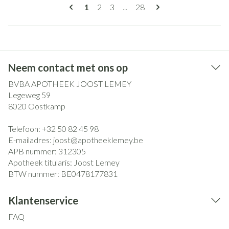
Pagina's
U lees momenteel pagina
Pagina
Pagina
Pagina
1
2
3
...
28
Neem contact met ons op
BVBA APOTHEEK JOOST LEMEY
Legeweg 59
8020
Oostkamp
Telefoon:
+32 50 82 45 98
E-mailadres:
joost@
apotheeklemey.be
APB nummer:
312305
Apotheek titularis:
Joost Lemey
BTW nummer:
BE0478177831
Klantenservice
FAQ