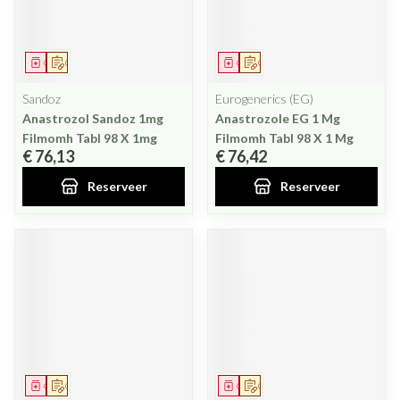
Geneesmiddel
Op voorschrift
Geneesmiddel
Op voorschrift
Sandoz
Eurogenerics (EG)
Anastrozol Sandoz 1mg
Anastrozole EG 1 Mg
Filmomh Tabl 98 X 1mg
Filmomh Tabl 98 X 1 Mg
€ 76,13
€ 76,42
Reserveer
Reserveer
Geneesmiddel
Op voorschrift
Geneesmiddel
Op voorschrift