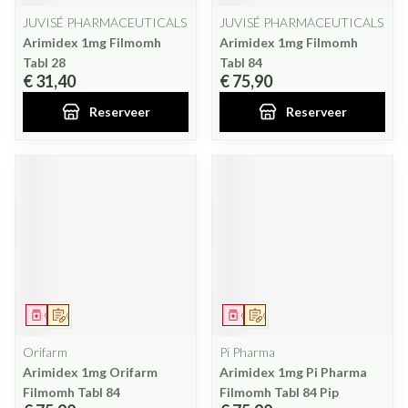
JUVISÉ PHARMACEUTICALS
JUVISÉ PHARMACEUTICALS
Arimidex 1mg Filmomh
Arimidex 1mg Filmomh
Tabl 28
Tabl 84
€ 31,40
€ 75,90
Reserveer
Reserveer
Geneesmiddel
Op voorschrift
Geneesmiddel
Op voorschrift
Orifarm
Pi Pharma
Arimidex 1mg Orifarm
Arimidex 1mg Pi Pharma
Filmomh Tabl 84
Filmomh Tabl 84 Pip