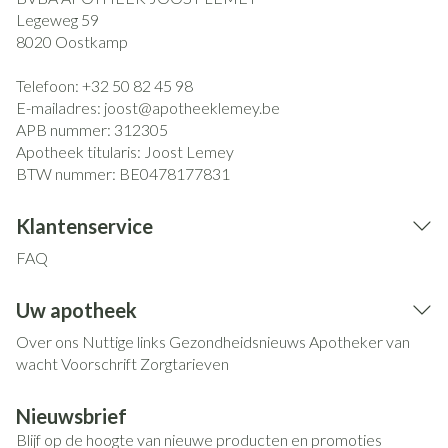
Legeweg 59
8020
Oostkamp
Telefoon:
+32 50 82 45 98
E-mailadres:
joost@
apotheeklemey.be
APB nummer:
312305
Apotheek titularis:
Joost Lemey
BTW nummer:
BE0478177831
Klantenservice
FAQ
Uw apotheek
Over ons
Nuttige links
Gezondheidsnieuws
Apotheker van
wacht
Voorschrift
Zorgtarieven
Nieuwsbrief
Blijf op de hoogte van nieuwe producten en promoties