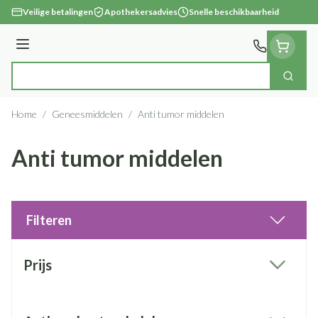
Ga naar de inhoud
Veilige betalingen
Apothekersadvies
Snelle beschikbaarheid
Menu
Zoek
Product, merk, categorie...
Home
/
Geneesmiddelen
/
Anti tumor middelen
Anti tumor middelen
Filteren
Doorgaan naar productlijst
Prijs
filter