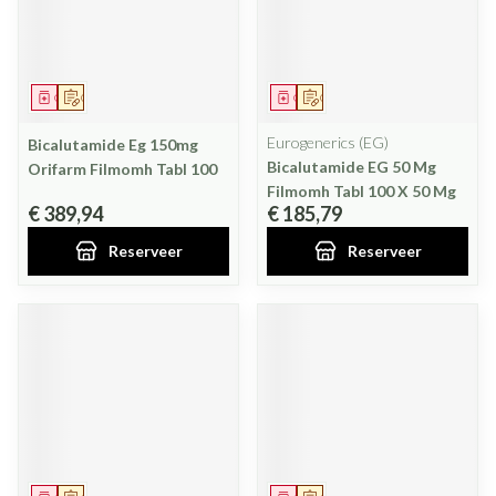
Geneesmiddel
Op voorschrift
Geneesmiddel
Op voorschrift
Eurogenerics (EG)
Bicalutamide Eg 150mg
Bicalutamide EG 50 Mg
Orifarm Filmomh Tabl 100
Filmomh Tabl 100 X 50 Mg
€ 389,94
€ 185,79
Reserveer
Reserveer