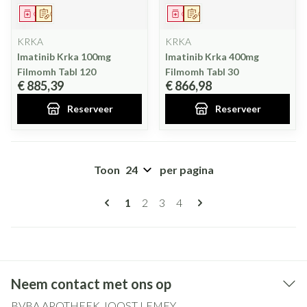
Geneesmiddel
Op voorschrift
Geneesmiddel
Op voorschrift
KRKA
KRKA
Imatinib Krka 100mg
Imatinib Krka 400mg
Filmomh Tabl 120
Filmomh Tabl 30
€ 885,39
€ 866,98
Reserveer
Reserveer
Toon
per pagina
Pagina's
U lees momenteel pagina
Pagina
Pagina
Pagina
1
2
3
4
Neem contact met ons op
BVBA APOTHEEK JOOST LEMEY