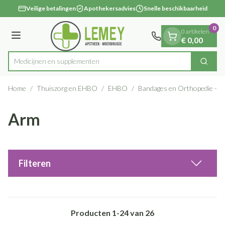
Dia 1 van 1
Ga naar de inhoud
Veilige betalingen
Apothekersadvies
Snelle beschikbaarheid
0
0 artikelen
Menu
€ 0,00
Medicij
Zoek
Product, merk, categorie...
Home
/
Thuiszorg en EHBO
/
EHBO
/
Bandages en Orthopedie - o
Arm
Filteren
Producten
1
-
24
van
26