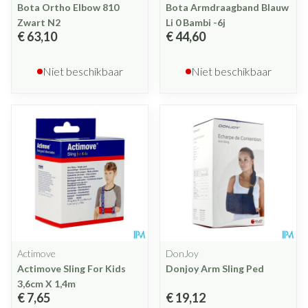
Bota Ortho Elbow 810
Bota Armdraagband Blauw
Zwart N2
Li 0 Bambi -6j
€ 63,10
€ 44,60
Niet beschikbaar
Niet beschikbaar
Actimove
DonJoy
Actimove Sling For Kids
Donjoy Arm Sling Ped
3,6cm X 1,4m
€ 7,65
€ 19,12