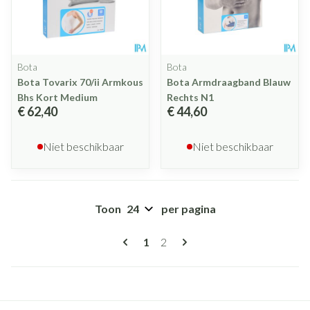
Bota
Bota
Bota Tovarix 70/ii Armkous
Bota Armdraagband Blauw
Bhs Kort Medium
Rechts N1
€ 62,40
€ 44,60
Niet beschikbaar
Niet beschikbaar
Toon
per pagina
Pagina's
U lees momenteel pagina
Pagina
1
2