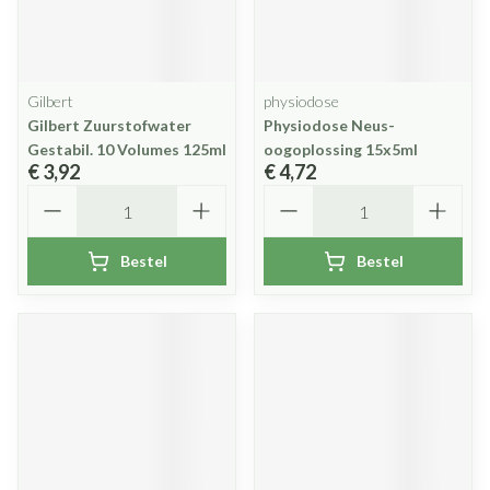
Gilbert
physiodose
Gilbert Zuurstofwater
Physiodose Neus-
Gestabil. 10 Volumes 125ml
oogoplossing 15x5ml
€ 3,92
€ 4,72
Aantal
Aantal
Bestel
Bestel