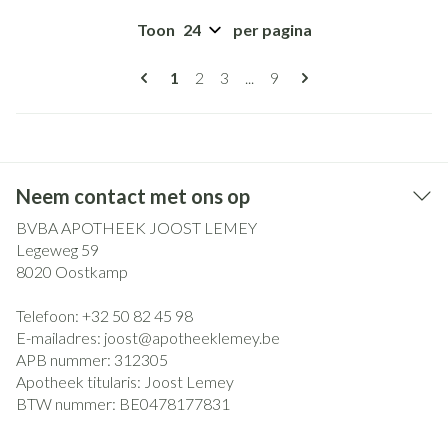
Toon
per pagina
Pagina's
U lees momenteel pagina
Pagina
Pagina
Pagina
1
2
3
...
9
Neem contact met ons op
BVBA APOTHEEK JOOST LEMEY
Legeweg 59
8020
Oostkamp
Telefoon:
+32 50 82 45 98
E-mailadres:
joost@
apotheeklemey.be
APB nummer:
312305
Apotheek titularis:
Joost Lemey
BTW nummer:
BE0478177831