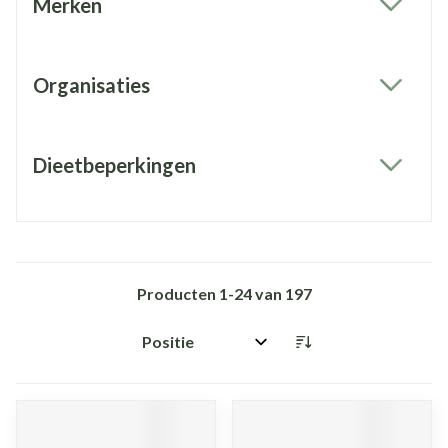
Merken
filter
Organisaties
filter
Dieetbeperkingen
filter
Producten
1
-
24
van
197
Sorteer op: