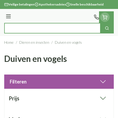
Ga naar de inhoud
Veilige betalingen
Apothekersadvies
Snelle beschikbaarheid
Menu
Zoek
Product, merk, categorie...
Home
/
Dieren en insecten
/
Duiven en vogels
Duiven en vogels
Filteren
Doorgaan naar productlijst
Prijs
filter