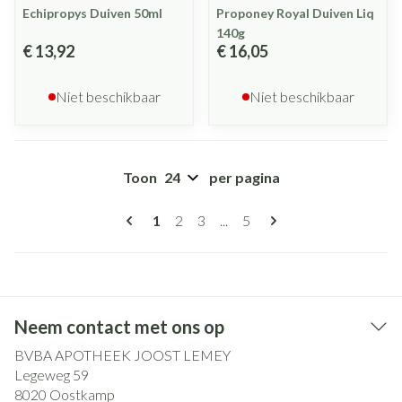
Echipropys Duiven 50ml
Proponey Royal Duiven Liq
140g
€ 13,92
€ 16,05
Niet beschikbaar
Niet beschikbaar
Toon
per pagina
Pagina's
U lees momenteel pagina
Pagina
Pagina
Pagina
1
2
3
...
5
Neem contact met ons op
BVBA APOTHEEK JOOST LEMEY
Legeweg 59
8020
Oostkamp