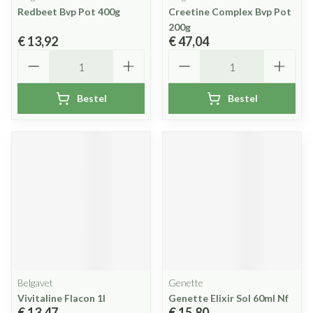
Redbeet Bvp Pot 400g
Creetine Complex Bvp Pot
200g
€ 13,92
€ 47,04
Aantal
Aantal
Bestel
Bestel
Belgavet
Genette
Vivitaline Flacon 1l
Genette Elixir Sol 60ml Nf
€ 13,47
€ 15,80