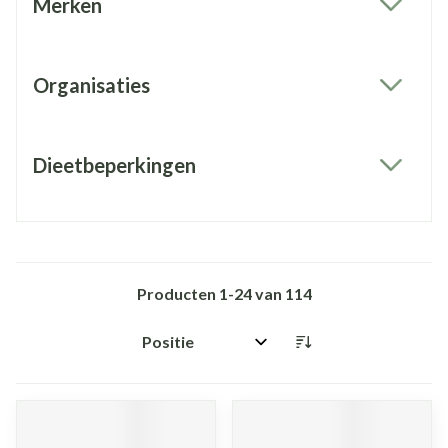
Merken
filter
Organisaties
filter
Dieetbeperkingen
filter
Producten
1
-
24
van
114
Sorteer op: