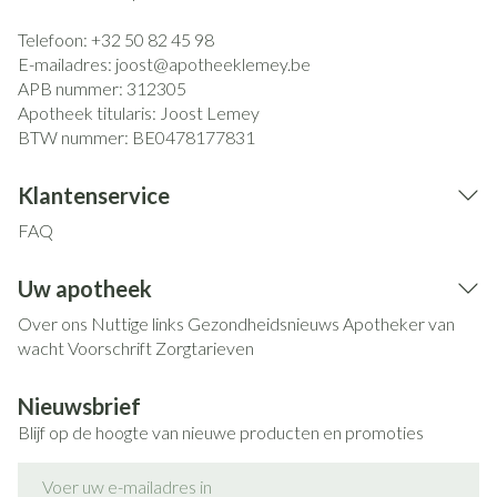
Telefoon:
+32 50 82 45 98
E-mailadres:
joost@
apotheeklemey.be
APB nummer:
312305
Apotheek titularis:
Joost Lemey
BTW nummer:
BE0478177831
Klantenservice
FAQ
Uw apotheek
Over ons
Nuttige links
Gezondheidsnieuws
Apotheker van
wacht
Voorschrift
Zorgtarieven
Nieuwsbrief
Blijf op de hoogte van nieuwe producten en promoties
E-mail adres