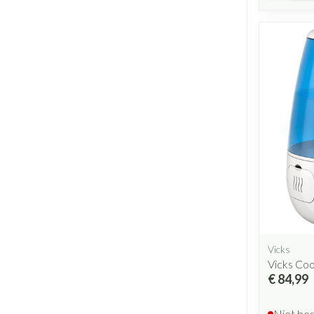
Vicks
Vicks Coo
€ 84,99
Niet be