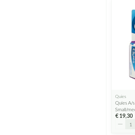
Quies
Quies A/
Small/me
€ 19,30
Aantal