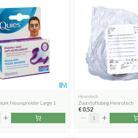
Mondmaskers
rging
Supplementen
Insectenwe
middelen
ssen
 geïrriteerde
Henrotech
nurk Neusspreider Large 1
Zuurstoftubing Henrotech
Zelfbruiner
Scheren
€ 0,52
Aantal