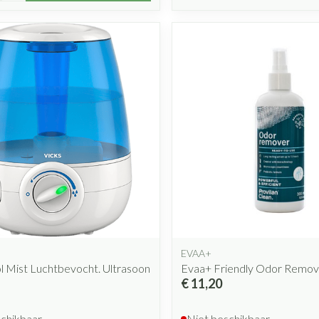
EVAA+
l Mist Luchtbevocht. Ultrasoon
Evaa+ Friendly Odor Remov
€ 11,20
schikbaar
Niet beschikbaar