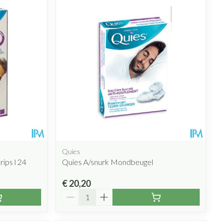
Quies
ips l 24
Quies A/snurk Mondbeugel
€ 20,20
Aantal