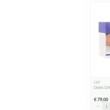
CBF
Oniris Or
€ 79,00
Aantal