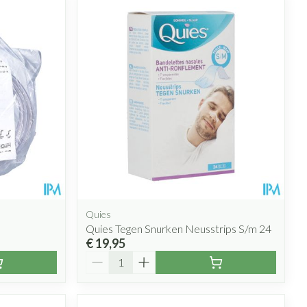
rende
Parfums en
geurproducten
Quies
Quies Tegen Snurken Neusstrips S/m 24
CBD
€ 19,95
Aantal