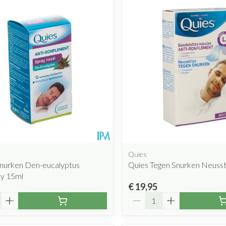
Quies
snurken Den-eucalyptus
Quies Tegen Snurken Neusstr
y 15ml
€ 19,95
Aantal