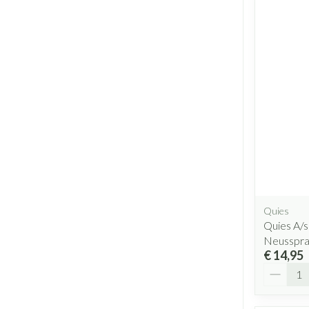
Quies
Quies A/
Neusspra
€ 14,95
Aantal