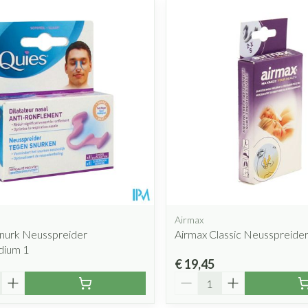
Airmax
snurk Neusspreider
Airmax Classic Neusspreider
dium 1
€ 19,45
Aantal