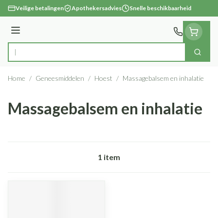
Ga naar de inhoud
Veilige betalingen
Apothekersadvies
Snelle beschikbaarheid
Menu
Zoek
Product, merk, categorie...
Home
/
Geneesmiddelen
/
Hoest
/
Massagebalsem en inhalatie
Massagebalsem en inhalatie
1
item