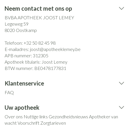
Neem contact met ons op
BVBA APOTHEEK JOOST LEMEY
Legeweg 59
8020
Oostkamp
Telefoon:
+32 50 82 45 98
E-mailadres:
joost@
apotheeklemey.be
APB nummer:
312305
Apotheek titularis:
Joost Lemey
BTW nummer:
BE0478177831
Klantenservice
FAQ
Uw apotheek
Over ons
Nuttige links
Gezondheidsnieuws
Apotheker van
wacht
Voorschrift
Zorgtarieven