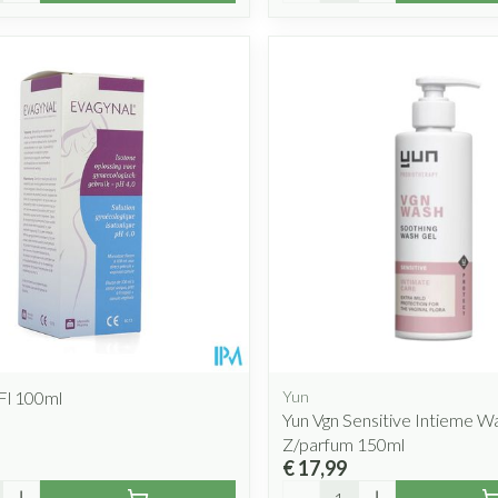
Fl 100ml
Yun
Yun Vgn Sensitive Intieme W
Z/parfum 150ml
€ 17,99
Aantal