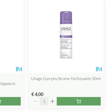
rende
Parfums en
geurproducten
Uriage Gyn-phy Brume Nettoyante 50ml
Organisch
CBD
€ 4,00
Aantal