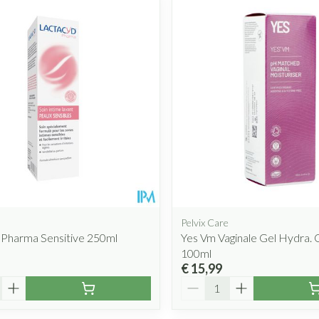
Mondmaskers
rging
Supplementen
Insectenwe
middelen
ssen
 geïrriteerde
Pelvix Care
 Pharma Sensitive 250ml
Yes Vm Vaginale Gel Hydra. 
Zelfbruiner
Scheren
100ml
€ 15,99
Aantal