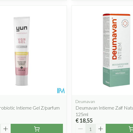
Deumavan
robiotic Intieme Gel Z/parfum
Deumavan Intieme Zalf Nat
125ml
€ 18,55
Aantal