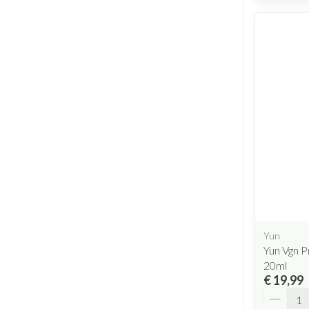
Yun
Yun Vgn P
20ml
€ 19,99
Aantal