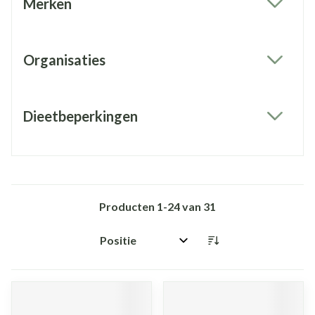
Merken
filter
Organisaties
filter
Dieetbeperkingen
filter
Producten
1
-
24
van
31
Sorteer op: