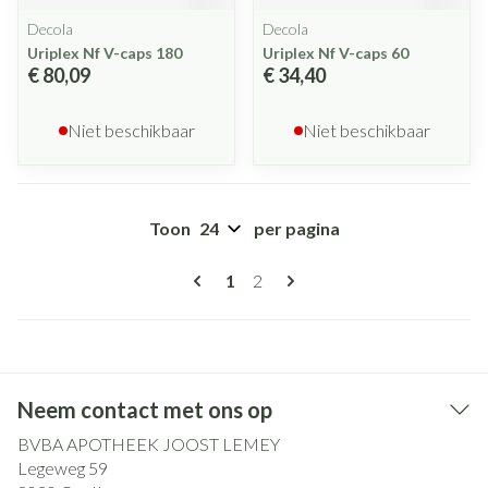
Decola
Decola
Uriplex Nf V-caps 180
Uriplex Nf V-caps 60
€ 80,09
€ 34,40
Niet beschikbaar
Niet beschikbaar
Toon
per pagina
Pagina's
U lees momenteel pagina
Pagina
1
2
Neem contact met ons op
BVBA APOTHEEK JOOST LEMEY
Legeweg 59