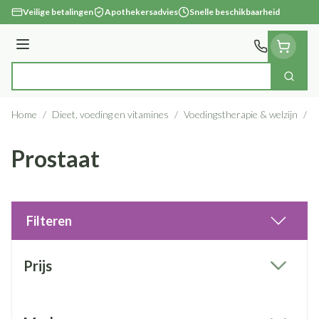
Ga naar de inhoud
Veilige betalingen
Apothekersadvies
Snelle beschikbaarheid
Menu
Zoek
Product, merk, categorie...
Home
/
Dieet, voeding en vitamines
/
Voedingstherapie & welzijn
/
P
Prostaat
Filteren
Doorgaan naar productlijst
Prijs
filter