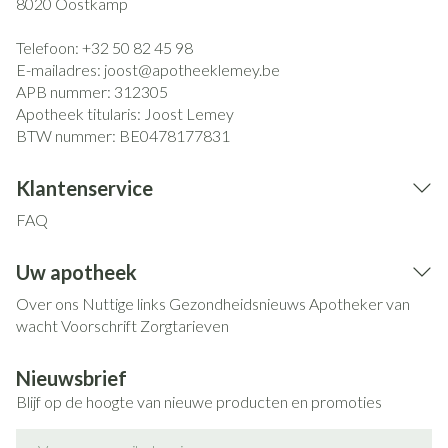
8020
Oostkamp
Telefoon:
+32 50 82 45 98
E-mailadres:
joost@
apotheeklemey.be
APB nummer:
312305
Apotheek titularis:
Joost Lemey
BTW nummer:
BE0478177831
Klantenservice
FAQ
Uw apotheek
Over ons
Nuttige links
Gezondheidsnieuws
Apotheker van
wacht
Voorschrift
Zorgtarieven
Nieuwsbrief
Blijf op de hoogte van nieuwe producten en promoties
E-mail adres