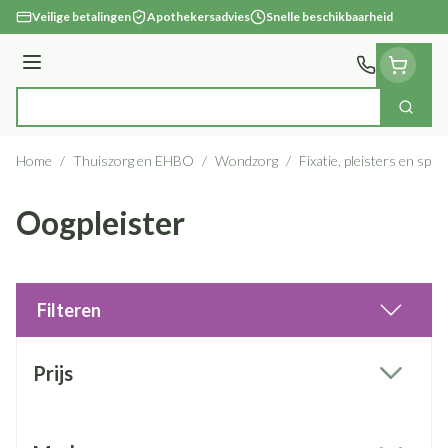
Ga naar de inhoud
Veilige betalingen
Apothekersadvies
Snelle beschikbaarheid
Menu
Zoek
Product, merk, categorie...
Home
/
Thuiszorg en EHBO
/
Wondzorg
/
Fixatie, pleisters en spra
Oogpleister
Filteren
Doorgaan naar productlijst
Prijs
filter