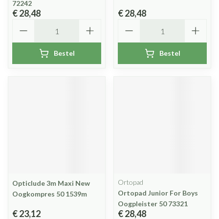
72242
€ 28,48
€ 28,48
Aantal
Aantal
Bestel
Bestel
Ortopad
Opticlude 3m Maxi New
Ortopad Junior For Boys
Oogkompres 50 1539m
Oogpleister 50 73321
€ 23,12
€ 28,48