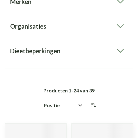
Merken
filter
Organisaties
filter
Dieetbeperkingen
filter
Producten
1
-
24
van
39
Sorteer op: