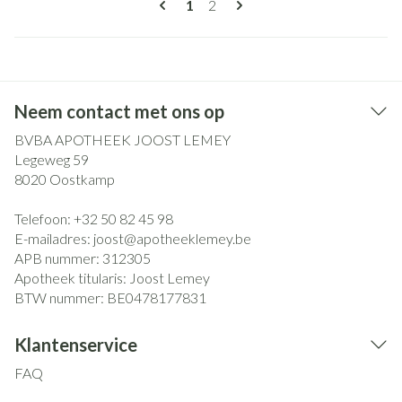
U lees momenteel pagina
Pagina
1
2
Neem contact met ons op
BVBA APOTHEEK JOOST LEMEY
Legeweg 59
8020
Oostkamp
Telefoon:
+32 50 82 45 98
E-mailadres:
joost@
apotheeklemey.be
APB nummer:
312305
Apotheek titularis:
Joost Lemey
BTW nummer:
BE0478177831
Klantenservice
FAQ