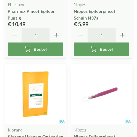
Pharmex
Nippes
Pharmex Pincet Epileer
Nippes Epileerpincet
Puntig
Schuin N37a
€ 10,49
€ 5,99
Aantal
Aantal
Bestel
Bestel
Klorane
Nippes
Klorane Lichaam Ontharing
Nippes Epileerpincet