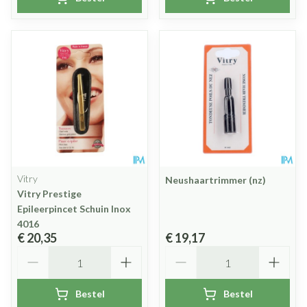
Vitry
Neushaartrimmer (nz)
Vitry Prestige
Epileerpincet Schuin Inox
4016
€ 20,35
€ 19,17
Aantal
Aantal
Bestel
Bestel