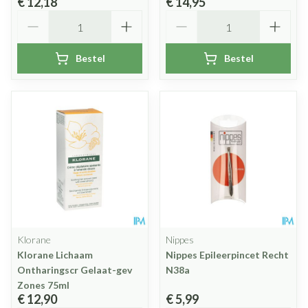
€ 12,18
€ 14,95
Aantal
Aantal
Bestel
Bestel
Klorane
Nippes
Klorane Lichaam
Nippes Epileerpincet Recht
Ontharingscr Gelaat-gev
N38a
Zones 75ml
€ 12,90
€ 5,99