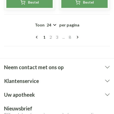
Bestel
Bestel
Toon
per pagina
Pagina's
U lees momenteel pagina
Pagina
Pagina
Pagina
1
2
3
...
8
Neem contact met ons op
Klantenservice
Uw apotheek
Nieuwsbrief