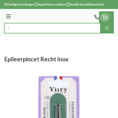
Ga naar de inhoud
Veilige betalingen
Apothekersadvies
Snelle beschikbaarheid
Menu
Zoek
Product, merk, categorie...
Epileerpincet Recht Inox