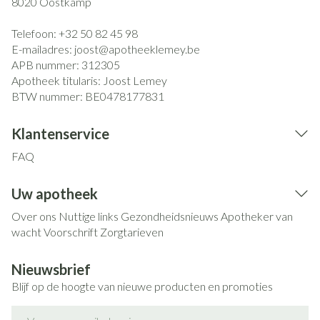
8020
Oostkamp
Telefoon:
+32 50 82 45 98
E-mailadres:
joost@
apotheeklemey.be
APB nummer:
312305
Apotheek titularis:
Joost Lemey
BTW nummer:
BE0478177831
Klantenservice
FAQ
Uw apotheek
Over ons
Nuttige links
Gezondheidsnieuws
Apotheker van
wacht
Voorschrift
Zorgtarieven
Nieuwsbrief
Blijf op de hoogte van nieuwe producten en promoties
E-mail adres