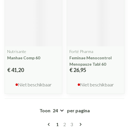
Nutrisante
Forté Pharma
Manhae Comp 60
Feminae Menocontrol
Menopauze Tabl 60
€ 41,20
€ 26,95
Niet beschikbaar
Niet beschikbaar
Toon
per pagina
Pagina's
U lees momenteel pagina
Pagina
Pagina
1
2
3