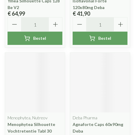
Ymea Silhouette Caps 128
Isoflavonal Forte
Be V2
120x80mg Deba
€ 64,99
€ 41,90
Aantal
Aantal
Bestel
Bestel
Menophytea, Nutreov
Deba Pharma
Menophytea Silhouette
Agnaforte Caps 60x90mg
Vochtretentie Tabl 30
Deba