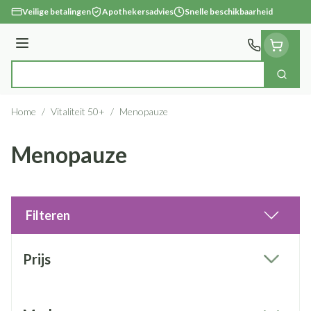
Ga naar de inhoud
Veilige betalingen
Apothekersadvies
Snelle beschikbaarheid
Menu
Zoek
Product, merk, categorie...
Home
/
Vitaliteit 50+
/
Menopauze
Menopauze
Filteren
Doorgaan naar productlijst
Prijs
filter