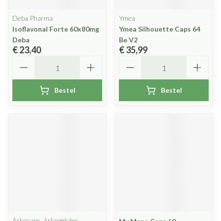
Deba Pharma
Ymea
Isoflavonal Forte 60x80mg
Ymea Silhouette Caps 64
Deba
Be V2
€ 23,40
€ 35,99
Aantal
Aantal
Bestel
Bestel
Arkocaps, Arkogelules,