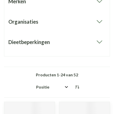
Merken
filter
Organisaties
filter
Dieetbeperkingen
filter
Producten
1
-
24
van
52
Sorteer op: