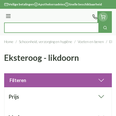
Ga naar de inhoud
Veilige betalingen
Apothekersadvies
Snelle beschikbaarheid
Menu
Zoek
Product, merk, categorie...
Home
/
Schoonheid, verzorging en hygiëne
/
Voeten en benen
/
Ekst
Eksteroog - likdoorn
Filteren
Doorgaan naar productlijst
Prijs
filter