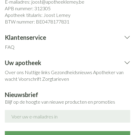
E-mailadres:
joost@
apotheeklemey.be
APB nummer:
312305
Apotheek titularis:
Joost Lemey
BTW nummer:
BE0478177831
Klantenservice
FAQ
Uw apotheek
Over ons
Nuttige links
Gezondheidsnieuws
Apotheker van
wacht
Voorschrift
Zorgtarieven
Nieuwsbrief
Blijf op de hoogte van nieuwe producten en promoties
E-mail adres