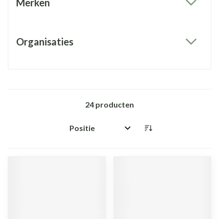
Merken
filter
Organisaties
filter
24
producten
Sorteer op: