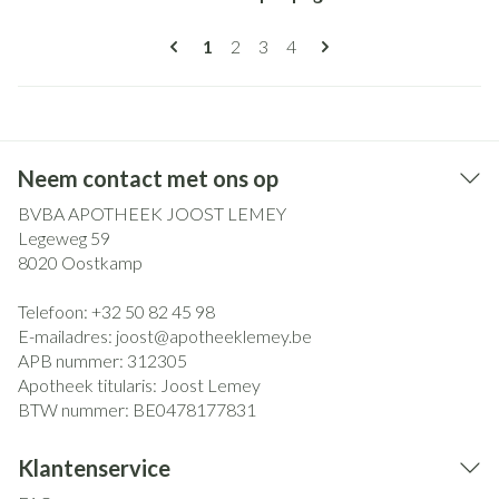
Pagina's
U lees momenteel pagina
Pagina
Pagina
Pagina
1
2
3
4
Neem contact met ons op
BVBA APOTHEEK JOOST LEMEY
Legeweg 59
8020
Oostkamp
Telefoon:
+32 50 82 45 98
E-mailadres:
joost@
apotheeklemey.be
APB nummer:
312305
Apotheek titularis:
Joost Lemey
BTW nummer:
BE0478177831
Klantenservice