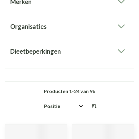
Merken
filter
Organisaties
filter
Dieetbeperkingen
filter
Producten
1
-
24
van
96
Sorteer op: