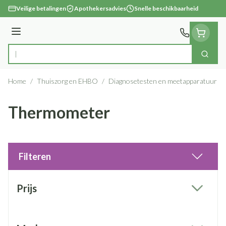
Ga naar de inhoud
Veilige betalingen
Apothekersadvies
Snelle beschikbaarheid
Menu
Zoek
Product, merk, categorie...
Home
/
Thuiszorg en EHBO
/
Diagnosetesten en meetapparatuur
/
Thermometer
Filteren
Doorgaan naar productlijst
Prijs
filter