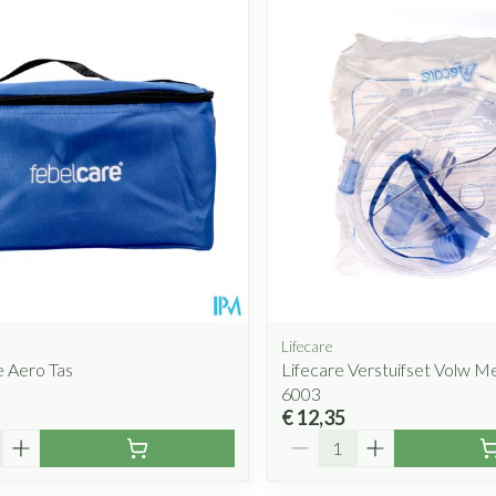
Mondmaskers
rging
Supplementen
Insectenwe
middelen
ssen
 geïrriteerde
Lifecare
 Aero Tas
Lifecare Verstuifset Volw 
Zelfbruiner
Scheren
6003
€ 12,35
Aantal