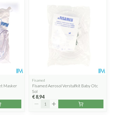
rende
Parfums en
geurproducten
Fisamed
Met Masker
Fisamed Aerosol Verstuifkit Baby Otc
CBD
Sol
€ 8,94
Aantal