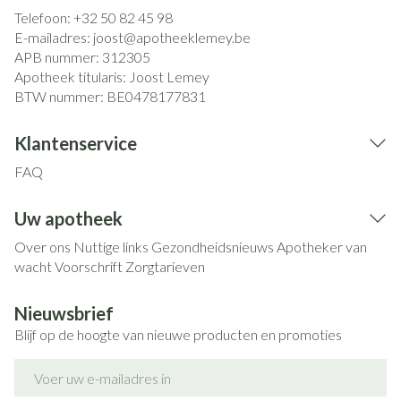
Telefoon:
+32 50 82 45 98
E-mailadres:
joost@
apotheeklemey.be
APB nummer:
312305
Apotheek titularis:
Joost Lemey
BTW nummer:
BE0478177831
Klantenservice
FAQ
Uw apotheek
Over ons
Nuttige links
Gezondheidsnieuws
Apotheker van
wacht
Voorschrift
Zorgtarieven
Nieuwsbrief
Blijf op de hoogte van nieuwe producten en promoties
E-mail adres