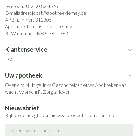
Telefoon:
+32 50 82 45 98
E-mailadres:
joost@
apotheeklemey.be
APB nummer:
312305
Apotheek titularis:
Joost Lemey
BTW nummer:
BE0478177831
Klantenservice
FAQ
Uw apotheek
Over ons
Nuttige links
Gezondheidsnieuws
Apotheker van
wacht
Voorschrift
Zorgtarieven
Nieuwsbrief
Blijf op de hoogte van nieuwe producten en promoties
E-mail adres