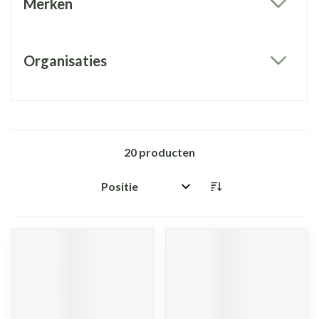
Merken
filter
Organisaties
filter
20
producten
Sorteer op: