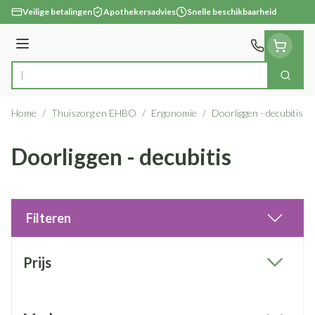
Ga naar de inhoud
Veilige betalingen
Apothekersadvies
Snelle beschikbaarheid
Menu
Zoek
Product, merk, categorie...
Home
/
Thuiszorg en EHBO
/
Ergonomie
/
Doorliggen - decubitis
Doorliggen - decubitis
Filteren
Doorgaan naar productlijst
Prijs
filter