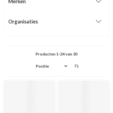
Merken
filter
Organisaties
filter
Producten
1
-
24
van
30
Sorteer op: