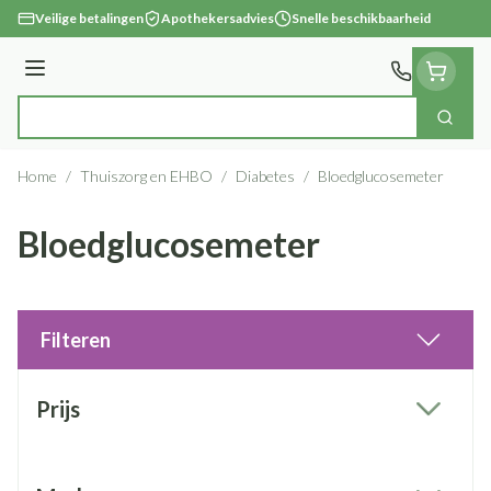
Ga naar de inhoud
Veilige betalingen
Apothekersadvies
Snelle beschikbaarheid
Menu
Zoek
Product, merk, categorie...
Home
/
Thuiszorg en EHBO
/
Diabetes
/
Bloedglucosemeter
Bloedglucosemeter
Filteren
Doorgaan naar productlijst
Prijs
filter