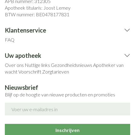
APB nummer:
312305
Apotheek titularis:
Joost Lemey
BTW nummer:
BE0478177831
Klantenservice
FAQ
Uw apotheek
Over ons
Nuttige links
Gezondheidsnieuws
Apotheker van
wacht
Voorschrift
Zorgtarieven
Nieuwsbrief
Blijf op de hoogte van nieuwe producten en promoties
E-mail adres
Inschrijven