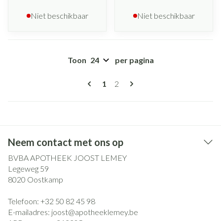
Niet beschikbaar
Niet beschikbaar
Toon
per pagina
Pagina's
U lees momenteel pagina
Pagina
1
2
Neem contact met ons op
BVBA APOTHEEK JOOST LEMEY
Legeweg 59
8020
Oostkamp
Telefoon:
+32 50 82 45 98
E-mailadres:
joost@
apotheeklemey.be