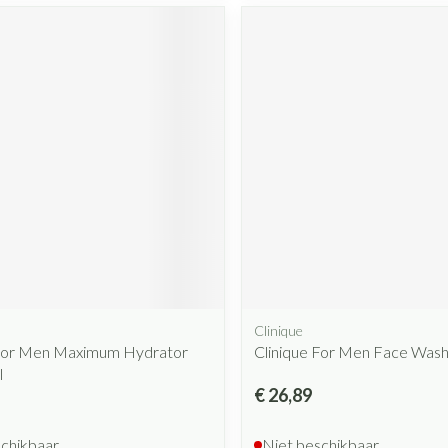
Mondmaskers
rging
Supplementen
Insectenwe
middelen
ssen
 geïrriteerde
Zelfbruiner
Scheren
Clinique
 For Men Maximum Hydrator
Clinique For Men Face Was
l
€ 26,89
schikbaar
Niet beschikbaar