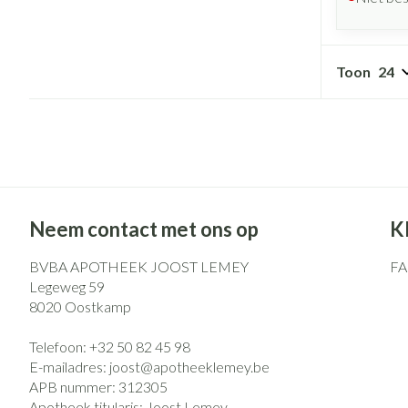
Toon
Neem contact met ons op
K
BVBA APOTHEEK JOOST LEMEY
F
Legeweg 59
8020
Oostkamp
Telefoon:
+32 50 82 45 98
E-mailadres:
joost@
apotheeklemey.be
APB nummer:
312305
Apotheek titularis:
Joost Lemey