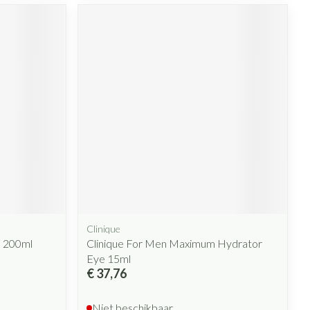
rende
Parfums en
geurproducten
CBD
Clinique
h 200ml
Clinique For Men Maximum Hydrator
Eye 15ml
€ 37,76
Niet beschikbaar