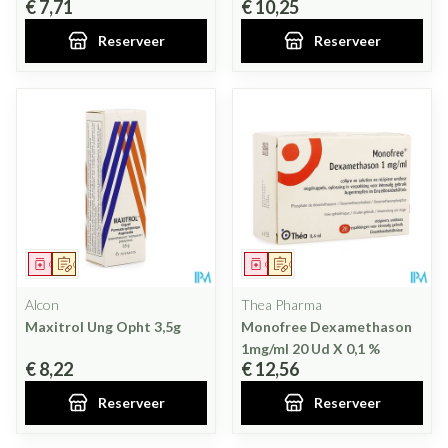
€ 7,71
€ 10,25
Reserveer
Reserveer
Geneesmiddel
Op voorschrift
Geneesmiddel
Op voorschrift
Alcon
Thea Pharma
Maxitrol Ung Opht 3,5g
Monofree Dexamethason
1mg/ml 20 Ud X 0,1 %
€ 8,22
€ 12,56
Reserveer
Reserveer