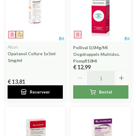
Geneesmiddel
Op voorschrift
Geneesmiddel
Alcon
Pollival 0,5Mg/Ml
Opatanol Collyre 1x5ml
Oogdruppels Multidos.
1mg/ml
Pompfl10Ml
€ 12,99
Aantal
€ 13,81
Reserveer
Bestel