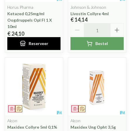
Horus Pharma
Johnson & Johnson
Ketazed 0,25mg/ml
Livostin Collyre 4ml
€ 14,14
Oogdruppels Opl Fl 1 X
Aantal
10ml
€ 24,10
Reserveer
Bestel
Geneesmiddel
Op voorschrift
Geneesmiddel
Op voorschrift
Alcon
Alcon
Maxidex Collyre 5ml 0,1%
Maxidex Ung Opht 3,5g