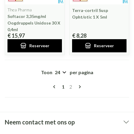
Thea Pharma
Terra-cortril Susp
Softacor 3,35mg/ml
Opht/otic 1 X 5ml
Oogdruppels Unidose 30 X
0,4ml
€ 15,97
€ 8,28
Reserveer
Reserveer
Toon
per pagina
Pagina's
U lees momenteel pagina
Pagina
1
2
Neem contact met ons op