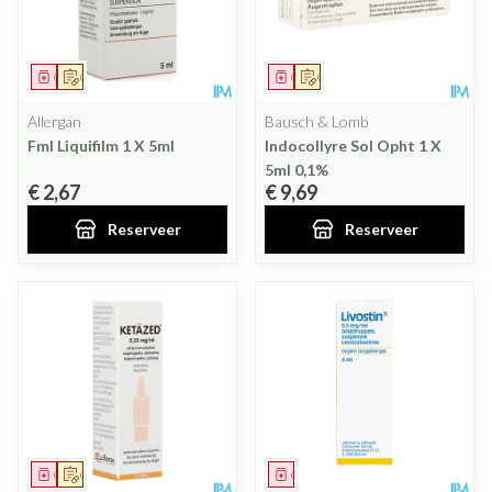
Geneesmiddel
Op voorschrift
Geneesmiddel
Op voorschrift
Allergan
Bausch & Lomb
Fml Liquifilm 1 X 5ml
Indocollyre Sol Opht 1 X
5ml 0,1%
€ 2,67
€ 9,69
Reserveer
Reserveer
Geneesmiddel
Op voorschrift
Geneesmiddel