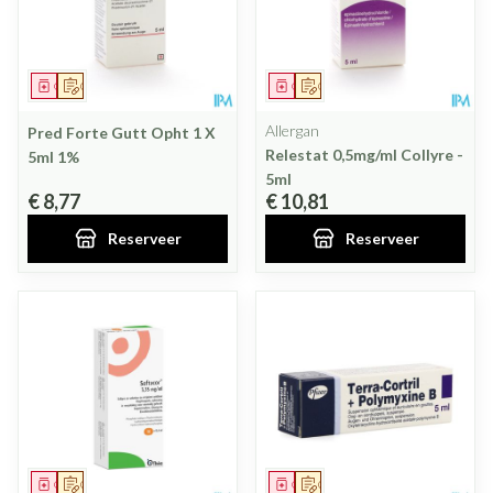
Geneesmiddel
Op voorschrift
Geneesmiddel
Op voorschrift
Allergan
Pred Forte Gutt Opht 1 X
Relestat 0,5mg/ml Collyre -
5ml 1%
5ml
€ 8,77
€ 10,81
Reserveer
Reserveer
Geneesmiddel
Op voorschrift
Geneesmiddel
Op voorschrift