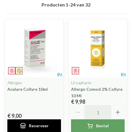
Producten
1
-
24
van
32
Geneesmiddel
Op voorschrift
Geneesmiddel
Allergan
Ursapharm
Aculare Collyre 10ml
Allergo Comod 2% Collyre
10 Ml
€ 9,98
Aantal
€ 9,00
Reserveer
Bestel