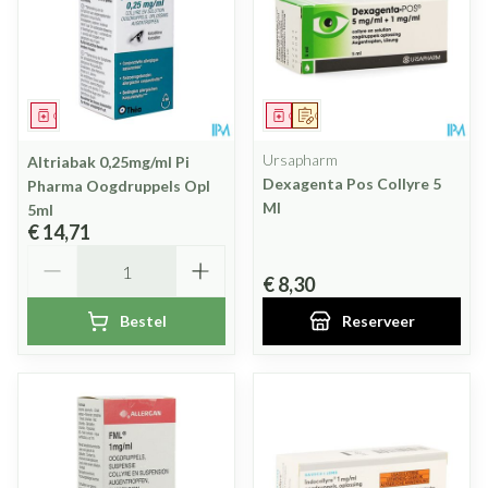
Geneesmiddel
Geneesmiddel
Op voorschrift
Ursapharm
Altriabak 0,25mg/ml Pi
Dexagenta Pos Collyre 5
Pharma Oogdruppels Opl
Ml
5ml
€ 14,71
Aantal
€ 8,30
Bestel
Reserveer