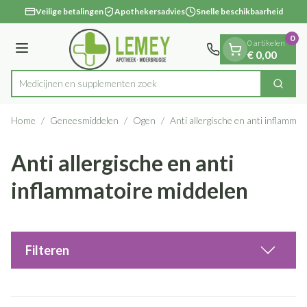
Dia 1 van 1
Ga naar de inhoud
Veilige betalingen
Apothekersadvies
Snelle beschikbaarheid
0
0 artikelen
Menu
€ 0,00
Medicijnen en
Zoek
Product, merk, categorie...
Home
/
Geneesmiddelen
/
Ogen
/
Anti allergische en anti inflamma
Anti allergische en anti
inflammatoire middelen
Filteren