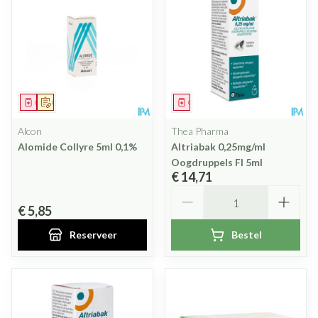
Geneesmiddel
Op voorschrift
Geneesmiddel
Alcon
Thea Pharma
Alomide Collyre 5ml 0,1%
Altriabak 0,25mg/ml
Oogdruppels Fl 5ml
€ 14,71
Aantal
€ 5,85
Reserveer
Bestel