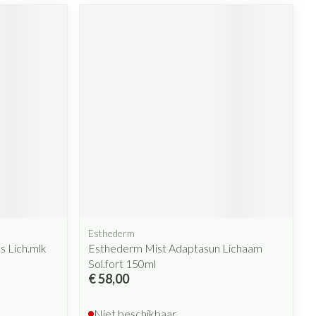
rende
Parfums en
geurproducten
CBD
Esthederm
 Lich.mlk
Esthederm Mist Adaptasun Lichaam
Sol.fort 150ml
€ 58,00
Niet beschikbaar