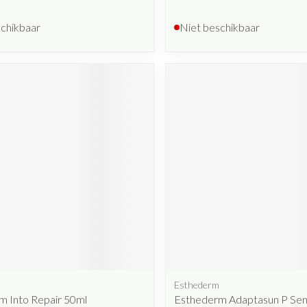
schikbaar
Niet beschikbaar
Esthederm
m Into Repair 50ml
Esthederm Adaptasun P Sens