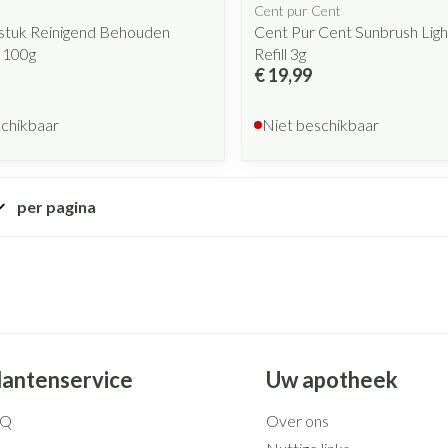
Cent pur Cent
sstuk Reinigend Behouden
Cent Pur Cent Sunbrush Lig
 100g
Refill 3g
€ 19,99
schikbaar
Niet beschikbaar
per pagina
lantenservice
Uw apotheek
AQ
Over ons