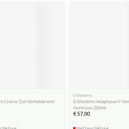
Mondmaskers
rging
Supplementen
Insectenwe
middelen
ssen
 geïrriteerde
Zelfbruiner
Scheren
Esthederm
m Creme Zon Verhelderend
Esthederm Adaptasun P Sens
Norm.zon 200ml
€ 57,00
schikbaar
Niet beschikbaar