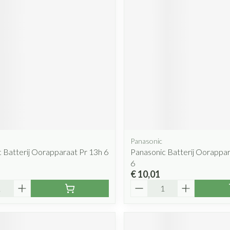
Mondmaskers
rging
Supplementen
Insectenwe
middelen
ssen
 geïrriteerde
Panasonic
Zelfbruiner
Scheren
 Batterij Oorapparaat Pr 13h 6
Panasonic Batterij Oorappa
6
€ 10,01
Aantal