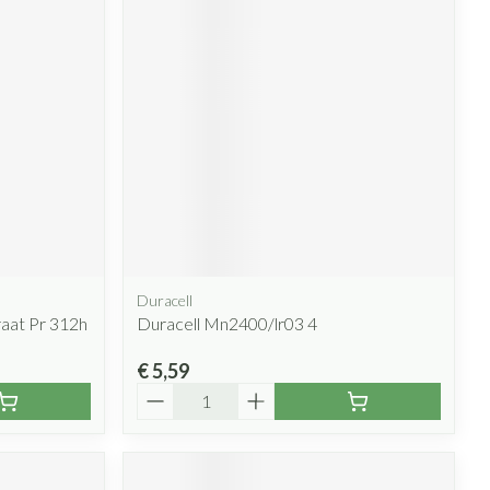
rende
Parfums en
geurproducten
Duracell
CBD
raat Pr 312h
Duracell Mn2400/lr03 4
€ 5,59
Aantal