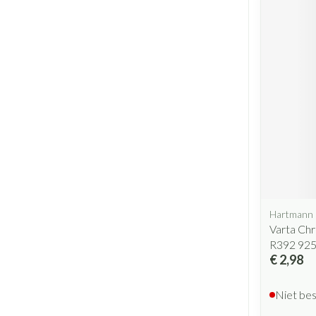
Hartmann
Varta Chr
R392 92
€ 2,98
Niet be