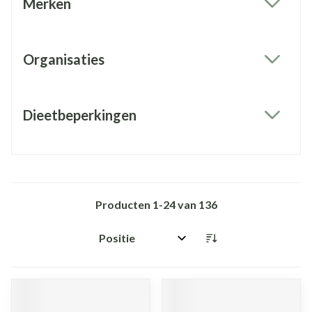
Merken
filter
Organisaties
filter
Dieetbeperkingen
filter
Producten
1
-
24
van
136
Sorteer op: