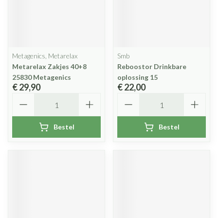
Metagenics, Metarelax
Smb
Metarelax Zakjes 40+8
Reboostor Drinkbare
25830 Metagenics
oplossing 15
€ 29,90
€ 22,00
Aantal
Aantal
Bestel
Bestel