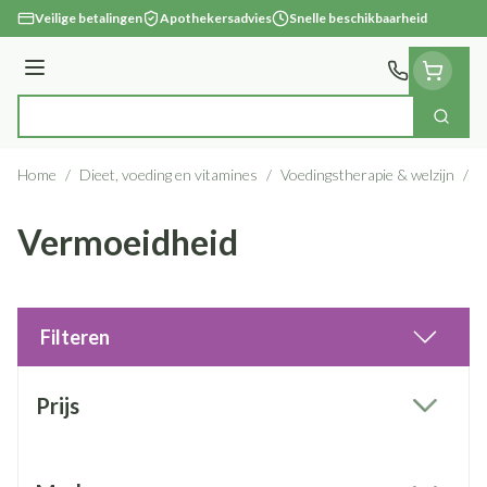
Ga naar de inhoud
Veilige betalingen
Apothekersadvies
Snelle beschikbaarheid
Menu
Zoek
Product, merk, categorie...
Home
/
Dieet, voeding en vitamines
/
Voedingstherapie & welzijn
/
V
Vermoeidheid
Filteren
Doorgaan naar productlijst
Prijs
filter