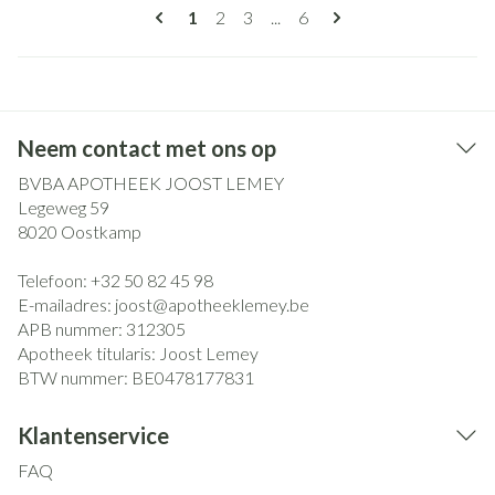
Pagina's
U lees momenteel pagina
Pagina
Pagina
Pagina
1
2
3
...
6
Neem contact met ons op
BVBA APOTHEEK JOOST LEMEY
Legeweg 59
8020
Oostkamp
Telefoon:
+32 50 82 45 98
E-mailadres:
joost@
apotheeklemey.be
APB nummer:
312305
Apotheek titularis:
Joost Lemey
BTW nummer:
BE0478177831
Klantenservice
FAQ