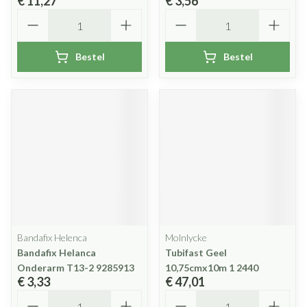
€ 11,27
€ 3,56
Aantal
Aantal
Bestel
Bestel
Bandafix Helenca
Molnlycke
Bandafix Helanca
Tubifast Geel
Onderarm T13-2 9285913
10,75cmx10m 1 2440
€ 3,33
€ 47,01
Aantal
Aantal