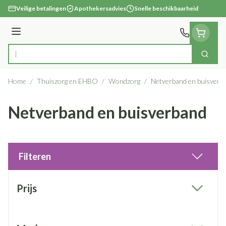
Ga naar de inhoud
Veilige betalingen
Apothekersadvies
Snelle beschikbaarheid
Menu
Zoek
Product, merk, categorie...
Home
/
Thuiszorg en EHBO
/
Wondzorg
/
Netverband en buisverb
Netverband en buisverband
Filteren
Doorgaan naar productlijst
Prijs
filter