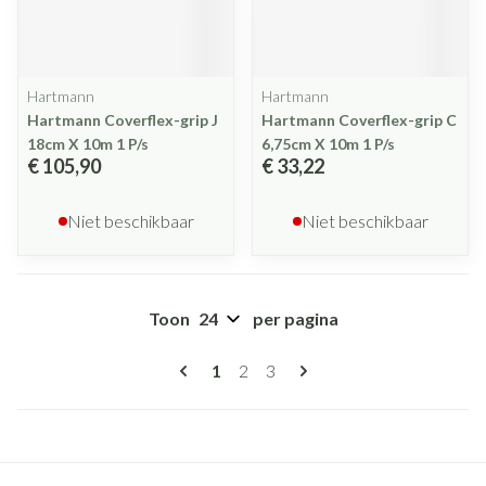
Hartmann
Hartmann
Hartmann Coverflex-grip J
Hartmann Coverflex-grip C
18cm X 10m 1 P/s
6,75cm X 10m 1 P/s
€ 105,90
€ 33,22
Niet beschikbaar
Niet beschikbaar
Toon
per pagina
Pagina's
U lees momenteel pagina
Pagina
Pagina
1
2
3