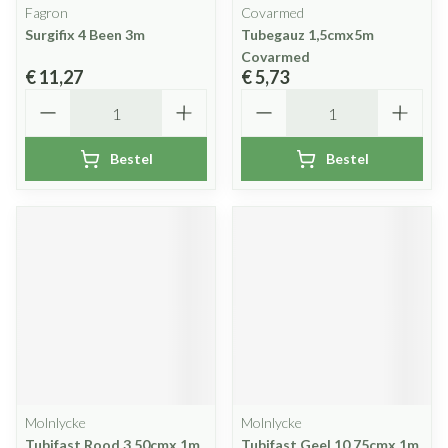
Fagron
Covarmed
Surgifix 4 Been 3m
Tubegauz 1,5cmx5m
Covarmed
€ 11,27
€ 5,73
Aantal
Aantal
Bestel
Bestel
Molnlycke
Molnlycke
Tubifast Rood 3,50cmx 1m
Tubifast Geel 10,75cmx 1m