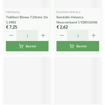
Molnlycke
Bandafix Helenca
Tubifast Blauw 7,50cmx 1m
Bandafix Helanca
1 2482
Neusverband 1 928516306
€ 7,25
€ 2,62
Aantal
Aantal
Bestel
Bestel