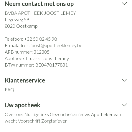
Neem contact met ons op
BVBA APOTHEEK JOOST LEMEY
Legeweg 59
8020
Oostkamp
Telefoon:
+32 50 82 45 98
E-mailadres:
joost@
apotheeklemey.be
APB nummer:
312305
Apotheek titularis:
Joost Lemey
BTW nummer:
BE0478177831
Klantenservice
FAQ
Uw apotheek
Over ons
Nuttige links
Gezondheidsnieuws
Apotheker van
wacht
Voorschrift
Zorgtarieven