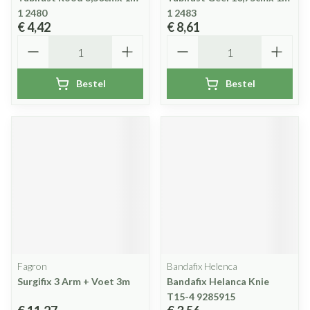
1 2480
1 2483
€ 4,42
€ 8,61
Aantal
Aantal
Bestel
Bestel
Fagron
Bandafix Helenca
Surgifix 3 Arm + Voet 3m
Bandafix Helanca Knie
T15-4 9285915