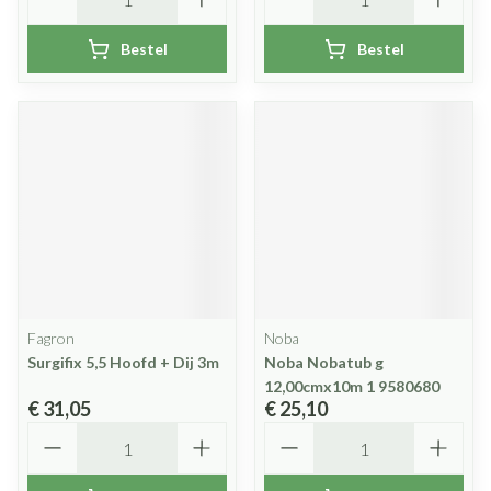
Bestel
Bestel
Fagron
Noba
Surgifix 5,5 Hoofd + Dij 3m
Noba Nobatub g
12,00cmx10m 1 9580680
€ 31,05
€ 25,10
Aantal
Aantal