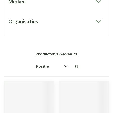
Merken
filter
Organisaties
filter
Producten
1
-
24
van
71
Sorteer op: