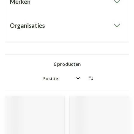
Merken
filter
Organisaties
filter
6
producten
Sorteer op: