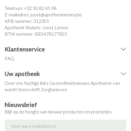
Telefoon:
+32 50 82 45 98
E-mailadres:
joost@
apotheeklemey.be
APB nummer:
312305
Apotheek titularis:
Joost Lemey
BTW nummer:
BE0478177831
Klantenservice
FAQ
Uw apotheek
Over ons
Nuttige links
Gezondheidsnieuws
Apotheker van
wacht
Voorschrift
Zorgtarieven
Nieuwsbrief
Blijf op de hoogte van nieuwe producten en promoties
E-mail adres