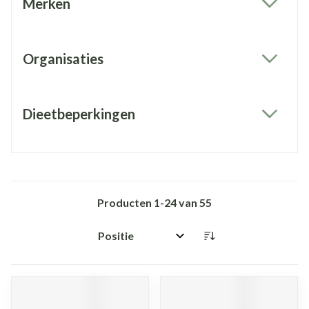
Merken
filter
Organisaties
filter
Dieetbeperkingen
filter
Producten
1
-
24
van
55
Sorteer op: