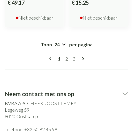
€ 49,17
€ 15,25
Niet beschikbaar
Niet beschikbaar
Toon
per pagina
Pagina's
U lees momenteel pagina
Pagina
Pagina
1
2
3
Neem contact met ons op
BVBA APOTHEEK JOOST LEMEY
Legeweg 59
8020
Oostkamp
Telefoon:
+32 50 82 45 98