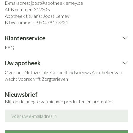
E-mailadres:
joost@
apotheeklemey.be
APB nummer:
312305
Apotheek titularis:
Joost Lemey
BTW nummer:
BE0478177831
Klantenservice
FAQ
Uw apotheek
Over ons
Nuttige links
Gezondheidsnieuws
Apotheker van
wacht
Voorschrift
Zorgtarieven
Nieuwsbrief
Blijf op de hoogte van nieuwe producten en promoties
E-mail adres