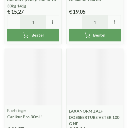
30kg 141g
€ 15,27
€ 19,05
Aantal
Aantal
Bestel
Bestel
Boehringer
LAXANORM ZALF
Canikur Pro 30ml 1
DOSSEERTUBE VETER 100
G NF