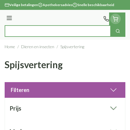
Ga naar de inhoud
Veilige betalingen
Apothekersadvies
Snelle beschikbaarheid
Menu
Zoek
Product, merk, categorie...
Home
/
Dieren en insecten
/
Spijsvertering
Spijsvertering
Filteren
Doorgaan naar productlijst
Prijs
filter