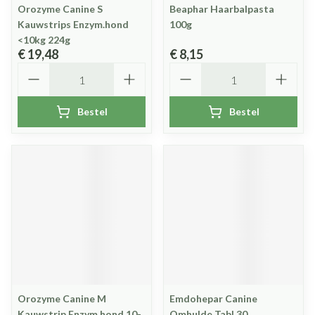
Orozyme Canine S
Beaphar Haarbalpasta
Kauwstrips Enzym.hond
100g
<10kg 224g
€ 19,48
€ 8,15
Aantal
Aantal
Bestel
Bestel
Orozyme Canine M
Emdohepar Canine
Kauwstrip Enzym.hond 10-
Omhulde Tabl 30