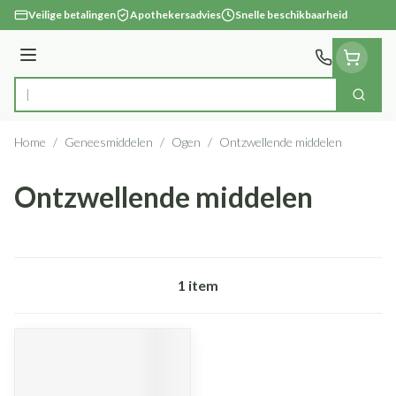
Ga naar de inhoud
Veilige betalingen
Apothekersadvies
Snelle beschikbaarheid
Menu
Zoek
Product, merk, categorie...
Home
/
Geneesmiddelen
/
Ogen
/
Ontzwellende middelen
Ontzwellende middelen
1
item