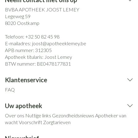
BVBA APOTHEEK JOOST LEMEY
Legeweg 59
8020
Oostkamp
Telefoon:
+32 50 82 45 98
E-mailadres:
joost@
apotheeklemey.be
APB nummer:
312305
Apotheek titularis:
Joost Lemey
BTW nummer:
BE0478177831
Klantenservice
FAQ
Uw apotheek
Over ons
Nuttige links
Gezondheidsnieuws
Apotheker van
wacht
Voorschrift
Zorgtarieven