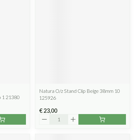
Natura O/z Stand Clip Beige 38mm 10
o 1 21380
125926
€ 23,00
Aantal