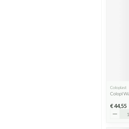
Coloplast
Colopl W
€ 44,55
Aantal