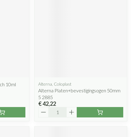
rende
Parfums en
geurproducten
ch 10ml
Alterna, Coloplast
CBD
Alterna Platen+bevestigingsogen 50mm
5 2885
€ 42,22
Aantal