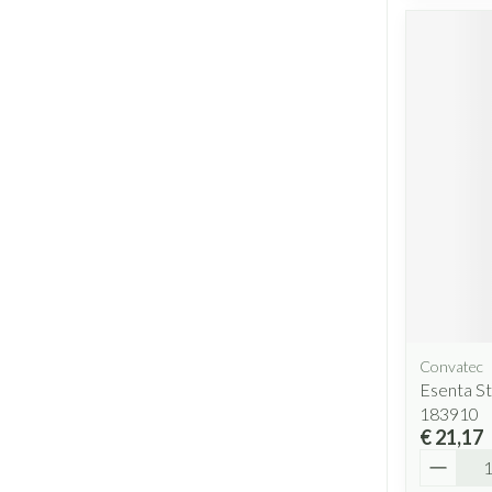
Convatec
Esenta S
183910
€ 21,17
Aantal