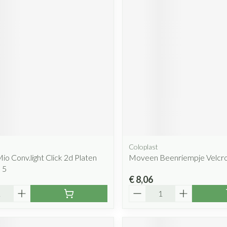
Coloplast
io Conv.light Click 2d Platen
Moveen Beenriempje Velcr
 5
€ 8,06
Aantal