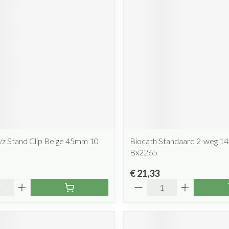
Mondmaskers
rging
Supplementen
Insectenwe
middelen
ssen
 geïrriteerde
/z Stand Clip Beige 45mm 10
Biocath Standaard 2-weg 14
Zelfbruiner
Scheren
Bx2265
€ 21,33
Aantal