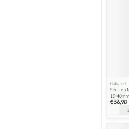
Coloplast
Sensura M
15-40mm
€ 56,98
Aantal