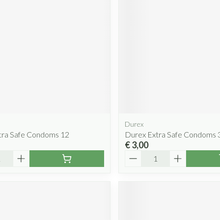
Mondmaskers
rging
Supplementen
Insectenwe
middelen
ssen
 geïrriteerde
Durex
tra Safe Condoms 12
Durex Extra Safe Condoms 
€ 3,00
Zelfbruiner
Scheren
Aantal