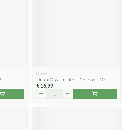
rende
Parfums en
geurproducten
Durex
3
Durex Orgasm Intens Condoms 10
€ 16,99
CBD
Aantal