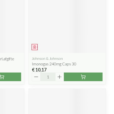
Geneesmiddel
l.afgifte
Johnson & Johnson
Imonogas 240mg Caps 30
€ 10,17
Aantal