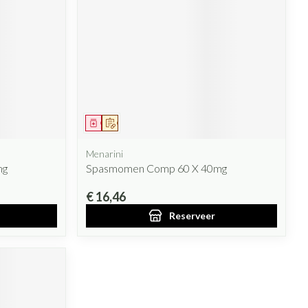
Geneesmiddel
Op voorschrift
Menarini
mg
Spasmomen Comp 60 X 40mg
€ 16,46
Reserveer