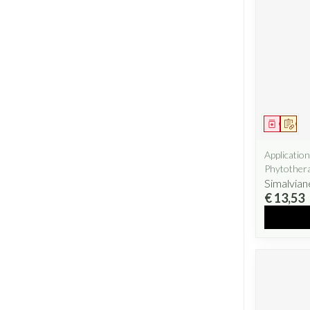
Geneesm
Op v
Applicatio
Phytother
Simalvia
€ 13,53