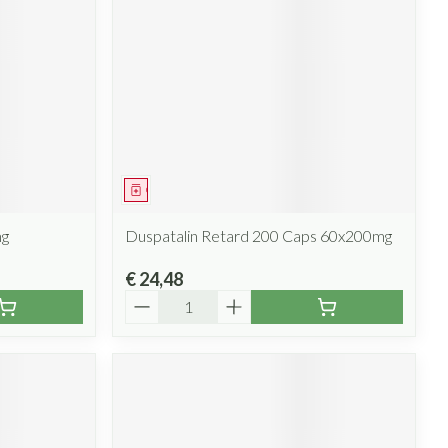
rende
Parfums en
geurproducten
Geneesmiddel
mg
Duspatalin Retard 200 Caps 60x200mg
€ 24,48
CBD
Aantal