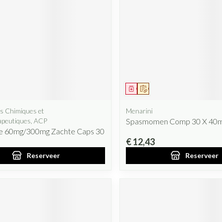
iddel
oorschrift
Geneesmiddel
Op voorschrift
ns Chimiques et
Menarini
apeutiques, ACP
Spasmomen Comp 30 X 40
ne 60mg/300mg Zachte Caps 30
€ 12,43
Reserveer
Reserveer