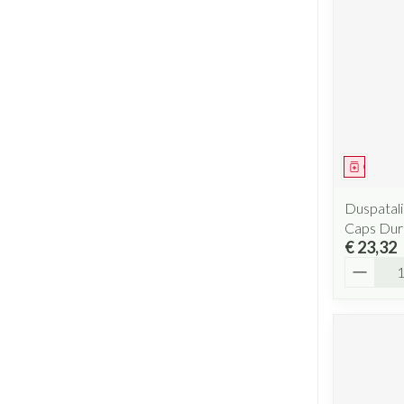
Geneesm
Duspatal
Caps Dur
€ 23,32
Aantal