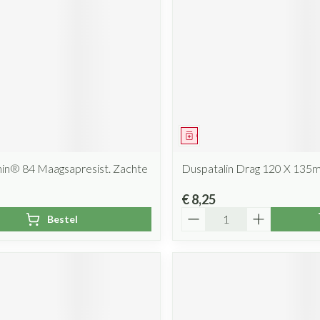
Mondmaskers
rging
Supplementen
Insectenwe
middelen
ssen
 geïrriteerde
iddel
Geneesmiddel
in® 84 Maagsapresist. Zachte
Duspatalin Drag 120 X 135
€ 8,25
Zelfbruiner
Scheren
Aantal
Bestel