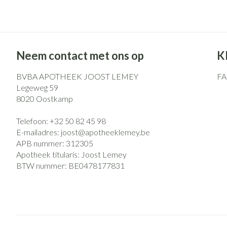
Neem contact met ons op
K
BVBA APOTHEEK JOOST LEMEY
F
Legeweg 59
8020
Oostkamp
Telefoon:
+32 50 82 45 98
E-mailadres:
joost@
apotheeklemey.be
APB nummer:
312305
Apotheek titularis:
Joost Lemey
BTW nummer:
BE0478177831