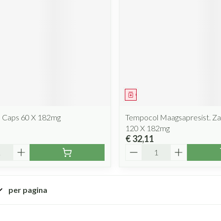
iddel
Geneesmiddel
 Caps 60 X 182mg
Tempocol Maagsapresist. Z
120 X 182mg
€ 32,11
Aantal
per pagina