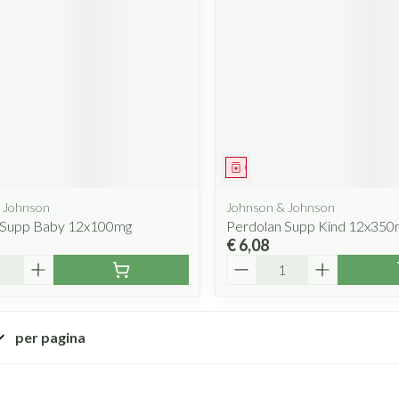
Mondmaskers
rging
Supplementen
Insectenwe
middelen
ssen
 geïrriteerde
iddel
Geneesmiddel
 Johnson
Johnson & Johnson
 Supp Baby 12x100mg
Perdolan Supp Kind 12x350
€ 6,08
Aantal
Zelfbruiner
Scheren
per pagina