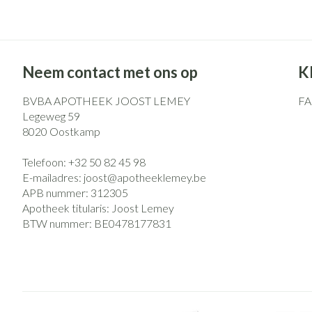
Neem contact met ons op
K
BVBA APOTHEEK JOOST LEMEY
F
Legeweg 59
8020
Oostkamp
Telefoon:
+32 50 82 45 98
E-mailadres:
joost@
apotheeklemey.be
APB nummer:
312305
Apotheek titularis:
Joost Lemey
BTW nummer:
BE0478177831