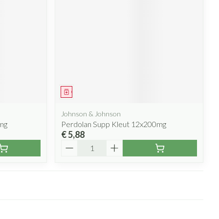
rende
Parfums en
geurproducten
Geneesmiddel
Johnson & Johnson
mg
Perdolan Supp Kleut 12x200mg
€ 5,88
Aantal
CBD