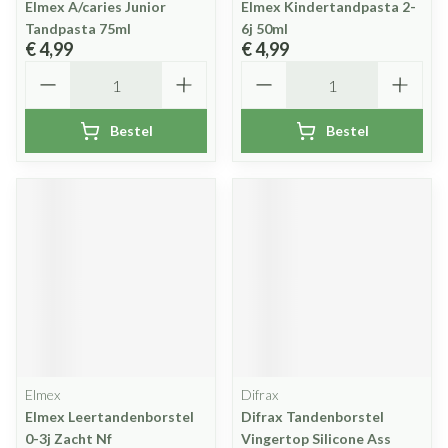
Elmex A/caries Junior
Elmex Kindertandpasta 2-
Tandpasta 75ml
6j 50ml
€ 4,99
€ 4,99
Aantal
Aantal
Bestel
Bestel
Elmex
Difrax
Elmex Leertandenborstel
Difrax Tandenborstel
0-3j Zacht Nf
Vingertop Silicone Ass