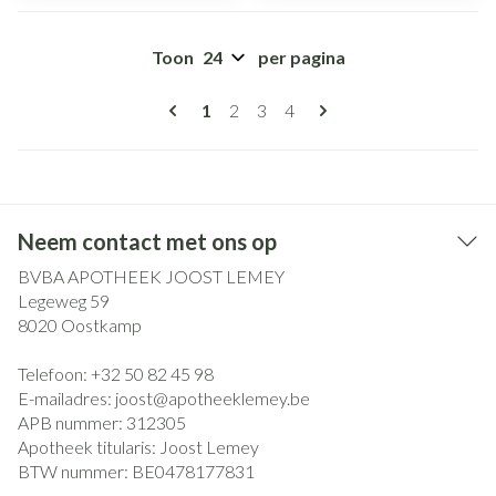
Toon
per pagina
Pagina's
U lees momenteel pagina
Pagina
Pagina
Pagina
1
2
3
4
Neem contact met ons op
BVBA APOTHEEK JOOST LEMEY
Legeweg 59
8020
Oostkamp
Telefoon:
+32 50 82 45 98
E-mailadres:
joost@
apotheeklemey.be
APB nummer:
312305
Apotheek titularis:
Joost Lemey
BTW nummer:
BE0478177831