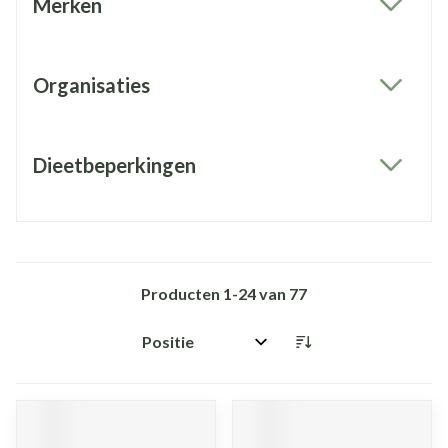
Merken
filter
Organisaties
filter
Dieetbeperkingen
filter
Producten
1
-
24
van
77
Sorteer op: